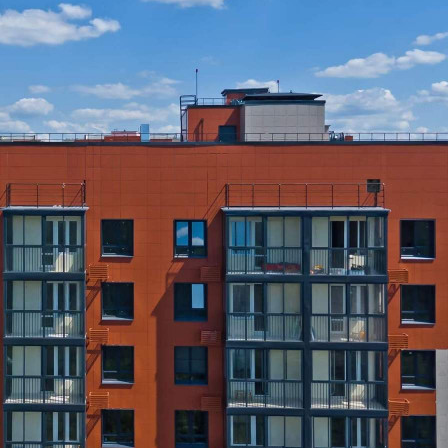
Получить контакты
Посмотреть на карте
Прямая продажа от застройщика! Кладовая номер 41 общей
площадью 4.1 кв. м на -1-м этаже в ЖК «Олимп»[#8294210#]
108 (+1)
Навигация
Характеристики
О помещении
Где находится
Контакты
Другие объявления
Характеристики помещения
№ объявления
124618
Дата размещения
08.08.2026
Город
Обнинск
Адрес
Ленина проспект, д.219
Расположено
Этаж
-1
Предлагается
Продажа