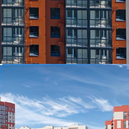
Желаемый / подходящий вид деятельности
Не указано
Назначение
Не указано
Размер площади (м2)
4.1
Цена за помещение
266 500 руб.
О помещении