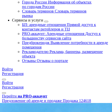
Города России
Информация об объектах
по городам России
Словарь терминов
Словарь терминов
рынка
Сервисы и услуги
БП: арендные отношения
Прямой доступ к
контактам ритейлеров и ТЦ
PRO-аккаунт: Арендные отношения
Доступ к
большинству сервисов сайта
Предброкеридж
Выявление потребности в аренде
помещения
Рекламодателю
Реклама, баннеры, размещение
объекта
Отзывы
Отзывы о портале
Войти
Регистрация
Войти
Регистрация
Перейти
на PRO-аккаунт
Предложение об аренде и продаже
Продажа
124618