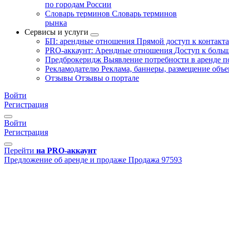
по городам России
Словарь терминов
Словарь терминов
рынка
Сервисы и услуги
БП: арендные отношения
Прямой доступ к контакт
PRO-аккаунт: Арендные отношения
Доступ к больш
Предброкеридж
Выявление потребности в аренде 
Рекламодателю
Реклама, баннеры, размещение объе
Отзывы
Отзывы о портале
Войти
Регистрация
Войти
Регистрация
Перейти
на PRO-аккаунт
Предложение об аренде и продаже
Продажа
97593