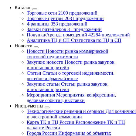
Каталог
Торговые сети
2109 предложений
Торговые центры
2031 предложений
Франшизы
353 предложений
Заявки ритейлеров
31 предложений
Покупка/Аренда помещений
42284 предложений
Аналитика ТЦ и СП
Статистика по ТЦ и СП
Новости
Новости
Новости рынка коммерческой
торговой недвижимости
Закупки: новости
Новости рынка закупок
и поставок в ритейл
Статьи
Статьи о торговой недвижимости,
ритейле и франчайзинге
Закупки: статьи
Статьи рынка закупок
и поставок в ритейл
Мероприятия
Мероприятия, конференции,
деловые события, выставки
Инструменты
Технологические решения и сервисы
Для рознично
и электронной коммерции
Карта ТК и ТЦ России
Расположение ТК и ТЦ
на карте России
Города России
Информация об объектах