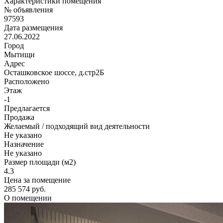
Характеристики помещения
№ объявления
97593
Дата размещения
27.06.2022
Город
Мытищи
Адрес
Осташковское шоссе, д.стр2Б
Расположено
Этаж
-1
Предлагается
Продажа
Желаемый / подходящий вид деятельности
Не указано
Назначение
Не указано
Размер площади (м2)
4.3
Цена за помещение
285 574 руб.
О помещении