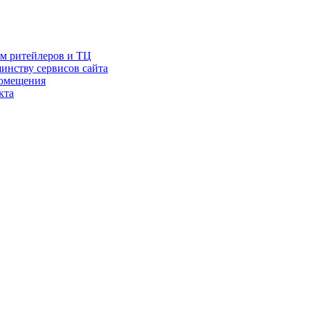
ам ритейлеров и ТЦ
инству сервисов сайта
помещения
кта