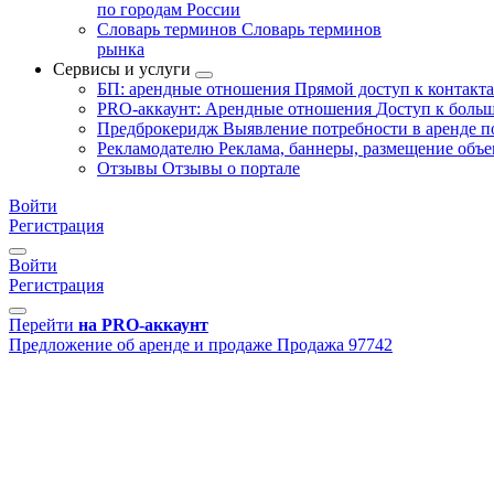
по городам России
Словарь терминов
Словарь терминов
рынка
Сервисы и услуги
БП: арендные отношения
Прямой доступ к контакт
PRO-аккаунт: Арендные отношения
Доступ к больш
Предброкеридж
Выявление потребности в аренде 
Рекламодателю
Реклама, баннеры, размещение объе
Отзывы
Отзывы о портале
Войти
Регистрация
Войти
Регистрация
Перейти
на PRO-аккаунт
Предложение об аренде и продаже
Продажа
97742