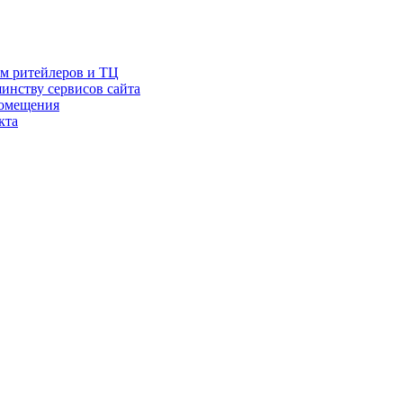
ам ритейлеров и ТЦ
инству сервисов сайта
помещения
кта