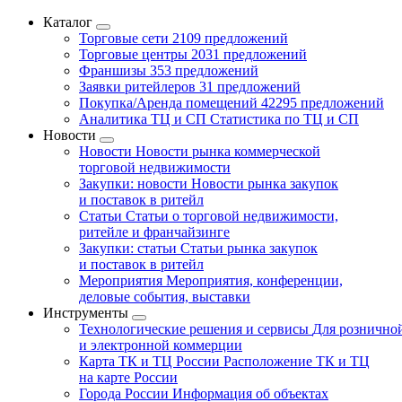
Каталог
Торговые сети
2109 предложений
Торговые центры
2031 предложений
Франшизы
353 предложений
Заявки ритейлеров
31 предложений
Покупка/Аренда помещений
42295 предложений
Аналитика ТЦ и СП
Статистика по ТЦ и СП
Новости
Новости
Новости рынка коммерческой
торговой недвижимости
Закупки: новости
Новости рынка закупок
и поставок в ритейл
Статьи
Статьи о торговой недвижимости,
ритейле и франчайзинге
Закупки: статьи
Статьи рынка закупок
и поставок в ритейл
Мероприятия
Мероприятия, конференции,
деловые события, выставки
Инструменты
Технологические решения и сервисы
Для рознично
и электронной коммерции
Карта ТК и ТЦ России
Расположение ТК и ТЦ
на карте России
Города России
Информация об объектах