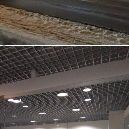
16.10.2025
Город
Москва
Адрес
Зеленоград, Савёлкинский проезд, д.2
Расположено
Торговый Центр
Этаж
-1
Предлагается
Аренда
Желаемый / подходящий вид деятельности
Не указано
Назначение
Не указано
Размер площади (м2)
35.9
Цена за помещение
43 080 руб.
Цена за 1 кв. м
1 200 руб.
О помещении