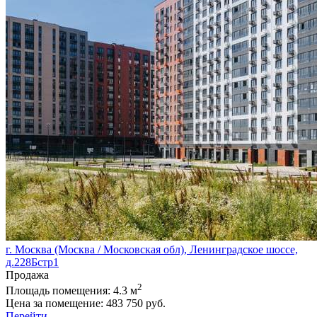
г. Москва (Москва / Московская обл), Ленинградское шоссе,
д.228Бстр1
Продажа
2
Площадь помещения:
4.3 м
Цена за помещение:
483 750 руб.
Перейти