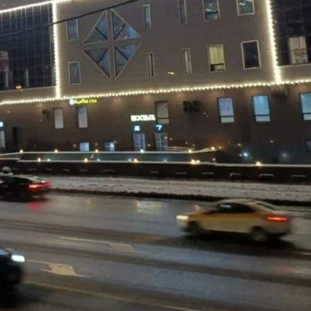
Д.2
Москва / Московская обл
Получить контакты
Посмотреть на карте
ВНИМАНИЕ! АКЦИЯ! Первые 6 месяцев аренды с
ежемесячной скидкой 20 %. Цена указана с учетом скидки.
Предлагается в аренду помещение в самом центре г.
Зеленоград, в Центре активной жизни "Савелки", на минус
первом этаже (окон нет), по адресу Савелкинский проезд, дом
2, под различные виды деятельности, общей пл...
171 (+1)
Навигация
Характеристики
О помещении
Где находится
Контакты
Другие объявления
Характеристики помещения
№ объявления
120562
Дата размещения