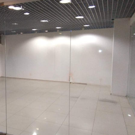
ВНИМАНИЕ! АКЦИЯ!
Первые 6 месяцев аренды с ежемесячной скидкой 20 %.
Цена указана с учетом скидки.
Предлагается в аренду помещение в самом центре г.
Зеленоград, в Центре активной жизни "Савелки", на минус
первом этаже (окон нет), по адресу Савелкинский проезд, дом
2, под различные виды деятельности, общей площадью 35,9
кв/м.
Чистое, уютное помещение с мокрой точкой.
Отличная возможность зонирования под ваши потребности.
Соседи: салоны красоты, бьюти услуги, студия массажа Бали-
Тай, студия танца Тодес, магазин детской и подростковой
одежды, агентство недвижимости и т.д.
Также есть возможность размещения фасадных и внутренних
информационных конструкций на/в здании.
К услугам арендаторов шестиэтажное здание, площадью 15
300 кв/м, расположенное на первой линии к Савёлкинскому
проезду, отличный пешеходный трафик
Здание имеет ВХОД с двух противоположных сторон, со
стороны Савелкинского проезда и со стороны Парка Победы.
Удобный подъезд для автомобилей, большая общественная