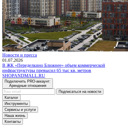
Новости и пресса
01.07.2026
В ЖК «Переделкино Ближнее» объем коммерческой
инфраструктуры превысил 65 тыс кв. метров
SHOP
AND
MALL.RU
Подключить PRO-аккаунт:
Арендные отношения
Подписаться на новости
Каталог
Инструменты
Сервисы и услуги
Наша жизнь
Контакты