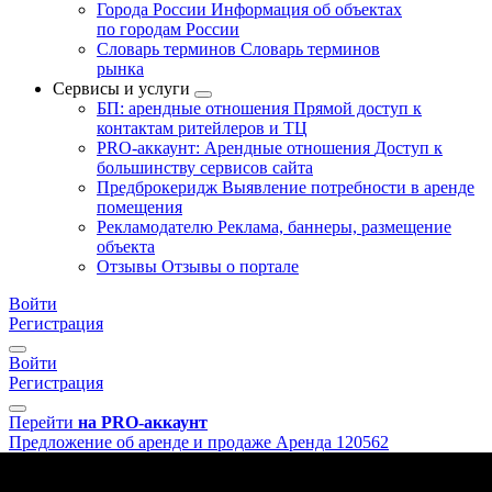
Города России
Информация об объектах
по городам России
Словарь терминов
Словарь терминов
рынка
Сервисы и услуги
БП: арендные отношения
Прямой доступ к
контактам ритейлеров и ТЦ
PRO-аккаунт: Арендные отношения
Доступ к
большинству сервисов сайта
Предброкеридж
Выявление потребности в аренде
помещения
Рекламодателю
Реклама, баннеры, размещение
объекта
Отзывы
Отзывы о портале
Войти
Регистрация
Войти
Регистрация
Перейти
на PRO-аккаунт
Предложение об аренде и продаже
Аренда
120562