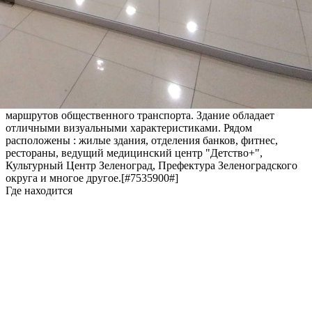
парковочная зона.
Пассажирские и грузовые лифты, что легко позволит Вам
перевозить крупногабаритные предметы. Два подъездных
пути, зона разгрузки/погрузки обеспечивает хорошую
транспортную доступность для арендаторов.
В здании центральные коммуникации, приточно-вытяжная
система, пожарная сигнализация, круглосуточная охрана и
видеонаблюдение.
Через примыкающие к зданию остановки проходит более 10
маршрутов общественного транспорта. Здание обладает
отличными визуальными характеристиками. Рядом
расположены : жилые здания, отделения банков, фитнес,
рестораны, ведущий медицинский центр "Детство+",
Культурный Центр Зеленоград, Префектура Зеленоградского
округа и многое другое.[#7535900#]
Где находится