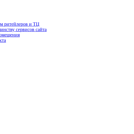
ам ритейлеров и ТЦ
инству сервисов сайта
помещения
кта