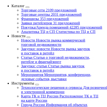
Каталог
Торговые сети
2109 предложений
Торговые центры
2031 предложений
Франшизы
353 предложений
Заявки ритейлеров
31 предложений
Покупка/Аренда помещений
42285 предложений
Аналитика ТЦ и СП
Статистика по ТЦ и СП
Новости
Новости
Новости рынка коммерческой
торговой недвижимости
Закупки: новости
Новости рынка закупок
и поставок в ритейл
Статьи
Статьи о торговой недвижимости,
ритейле и франчайзинге
Закупки: статьи
Статьи рынка закупок
и поставок в ритейл
Мероприятия
Мероприятия, конференции,
деловые события, выставки
Инструменты
Технологические решения и сервисы
Для рознично
и электронной коммерции
Карта ТК и ТЦ России
Расположение ТК и ТЦ
на карте России
Города России
Информация об объектах