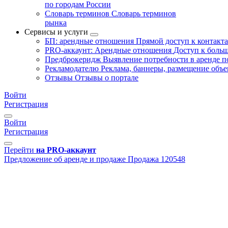
по городам России
Словарь терминов
Словарь терминов
рынка
Сервисы и услуги
БП: арендные отношения
Прямой доступ к контакт
PRO-аккаунт: Арендные отношения
Доступ к больш
Предброкеридж
Выявление потребности в аренде 
Рекламодателю
Реклама, баннеры, размещение объе
Отзывы
Отзывы о портале
Войти
Регистрация
Войти
Регистрация
Перейти
на PRO-аккаунт
Предложение об аренде и продаже
Продажа
120548