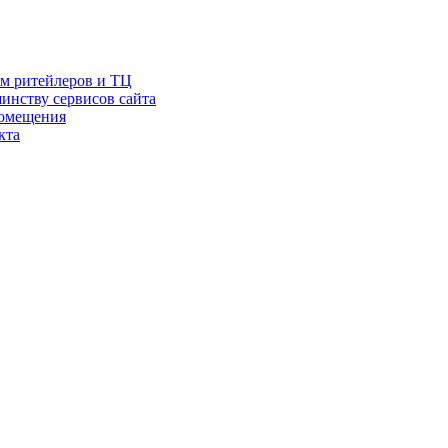
ам ритейлеров и ТЦ
инству сервисов сайта
помещения
кта