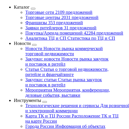
Каталог
Торговые сети
2109 предложений
Торговые центры
2031 предложений
Франшизы
353 предложений
Заявки ритейлеров
31 предложений
Покупка/Аренда помещений
42284 предложений
Аналитика ТЦ и СП
Статистика по ТЦ и СП
Новости
Новости
Новости рынка коммерческой
торговой недвижимости
Закупки: новости
Новости рынка закупок
и поставок в ритейл
Статьи
Статьи о торговой недвижимости,
ритейле и франчайзинге
Закупки: статьи
Статьи рынка закупок
и поставок в ритейл
Мероприятия
Мероприятия, конференции,
деловые события, выставки
Инструменты
Технологические решения и сервисы
Для рознично
и электронной коммерции
Карта ТК и ТЦ России
Расположение ТК и ТЦ
на карте России
Города России
Информация об объектах