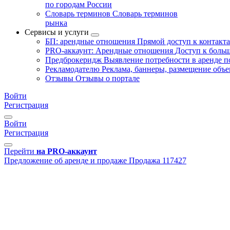
по городам России
Словарь терминов
Словарь терминов
рынка
Сервисы и услуги
БП: арендные отношения
Прямой доступ к контакт
PRO-аккаунт: Арендные отношения
Доступ к больш
Предброкеридж
Выявление потребности в аренде 
Рекламодателю
Реклама, баннеры, размещение объе
Отзывы
Отзывы о портале
Войти
Регистрация
Войти
Регистрация
Перейти
на PRO-аккаунт
Предложение об аренде и продаже
Продажа
117427