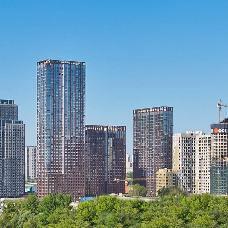
Прямая продажа от застройщика! Кладовая номер 9К общей
площадью 1.9 кв.м. на -2-м этаже в ЖК Sydney City.
[#5933937#]
Где находится