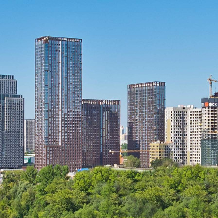
Продажа
Желаемый / подходящий вид деятельности
Не указано
Назначение
Не указано
Размер площади (м2)
1.9
Цена за помещение
599 500 руб.
О помещении