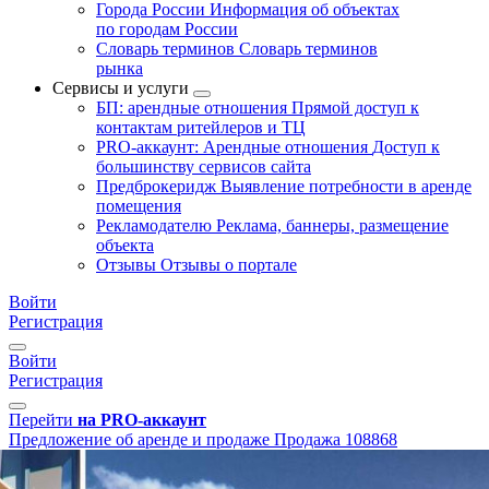
Города России
Информация об объектах
по городам России
Словарь терминов
Словарь терминов
рынка
Сервисы и услуги
БП: арендные отношения
Прямой доступ к
контактам ритейлеров и ТЦ
PRO-аккаунт: Арендные отношения
Доступ к
большинству сервисов сайта
Предброкеридж
Выявление потребности в аренде
помещения
Рекламодателю
Реклама, баннеры, размещение
объекта
Отзывы
Отзывы о портале
Войти
Регистрация
Войти
Регистрация
Перейти
на PRO-аккаунт
Предложение об аренде и продаже
Продажа
108868