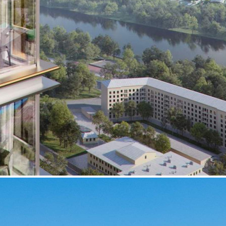
Получить контакты
Посмотреть на карте
Прямая продажа от застройщика! Кладовая номер 9К общей
площадью 1.9 кв.м. на -2-м этаже в ЖК Sydney City.
[#5933937#]
337 (+)
Навигация
Характеристики
О помещении
Где находится
Контакты
Другие объявления
Характеристики помещения
№ объявления
108868
Дата размещения
24.06.2024
Город
Москва
Адрес
Шеногина улица, д.2
Расположено
Этаж
-2
Предлагается