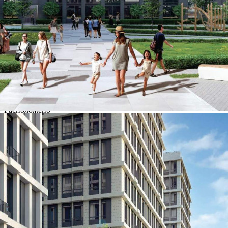
Контакты
Другие объявления
Характеристики помещения
№ объявления
107558
Дата размещения
02.05.2024
Город
Москва
Адрес
Шарикоподшипниковская улица, д.11стр8
Расположено
Этаж
-1
Предлагается
Продажа
Желаемый / подходящий вид деятельности
Не указано
Назначение
Не указано
Размер площади (м2)
3.8
Цена за помещение
1 018 557 руб.