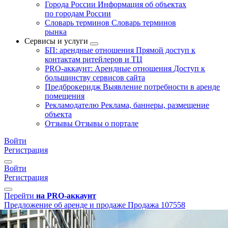
Города России
Информация об объектах
по городам России
Словарь терминов
Словарь терминов
рынка
Сервисы и услуги
БП: арендные отношения
Прямой доступ к
контактам ритейлеров и ТЦ
PRO-аккаунт: Арендные отношения
Доступ к
большинству сервисов сайта
Предброкеридж
Выявление потребности в аренде
помещения
Рекламодателю
Реклама, баннеры, размещение
объекта
Отзывы
Отзывы о портале
Войти
Регистрация
Войти
Регистрация
Перейти
на PRO-аккаунт
Предложение об аренде и продаже
Продажа
107558