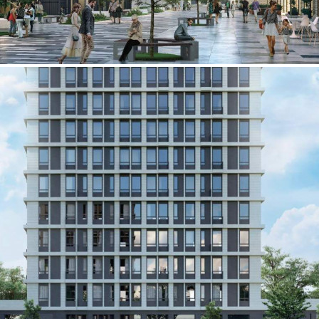
Продажа
107558 - Г. МОСКВА,
ШАРИКОПОДШИПНИКОВ
УЛИЦА, Д.11СТР8
Москва / Московская обл
Получить контакты
Посмотреть на карте
Продается кладовая на -1-м этаже 30-этажного нового дома в
корпусе 1 в ЖК «MYPRIORITY Dubrovka».[#5897500#]
436 (+4)
Навигация
Характеристики
О помещении
Где находится