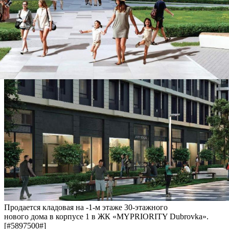
Продается кладовая на -1-м этаже 30-этажного
нового дома в корпусе 1 в ЖК «MYPRIORITY Dubrovka».
[#5897500#]