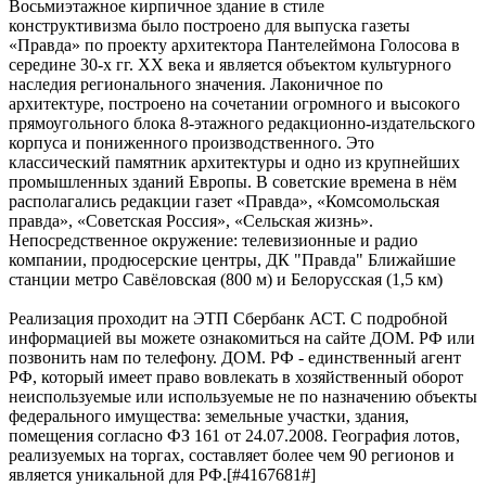
Восьмиэтажное кирпичное здание в стиле
конструктивизма было построено для выпуска газеты
«Правда» по проекту архитектора Пантелеймона Голосова в
середине 30-х гг. XX века и является объектом культурного
наследия регионального значения. Лаконичное по
архитектуре, построено на сочетании огромного и высокого
прямоугольного блока 8-этажного редакционно-издательского
корпуса и пониженного производственного. Это
классический памятник архитектуры и одно из крупнейших
промышленных зданий Европы. В советские времена в нём
располагались редакции газет «Правда», «Комсомольская
правда», «Советская Россия», «Сельская жизнь».
Непосредственное окружение: телевизионные и радио
компании, продюсерские центры, ДК "Правда" Ближайшие
станции метро Савёловская (800 м) и Белорусская (1,5 км)
Реализация проходит на ЭТП Сбербанк АСТ. С подробной
информацией вы можете ознакомиться на сайте ДОМ. РФ или
позвонить нам по телефону. ДОМ. РФ - единственный агент
РФ, который имеет право вовлекать в хозяйственный оборот
неиспользуемые или используемые не по назначению объекты
федерального имущества: земельные участки, здания,
помещения согласно ФЗ 161 от 24.07.2008. География лотов,
реализуемых на торгах, составляет более чем 90 регионов и
является уникальной для РФ.[#4167681#]