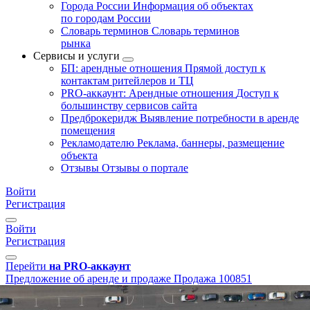
Города России
Информация об объектах
по городам России
Словарь терминов
Словарь терминов
рынка
Сервисы и услуги
БП: арендные отношения
Прямой доступ к
контактам ритейлеров и ТЦ
PRO-аккаунт: Арендные отношения
Доступ к
большинству сервисов сайта
Предброкеридж
Выявление потребности в аренде
помещения
Рекламодателю
Реклама, баннеры, размещение
объекта
Отзывы
Отзывы о портале
Войти
Регистрация
Войти
Регистрация
Перейти
на PRO-аккаунт
Предложение об аренде и продаже
Продажа
100851