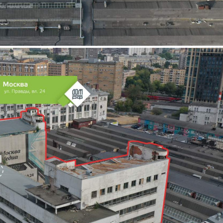
Продажа
100851 - Г. МОСКВА,
ПРАВДЫ УЛИЦА, Д.24
Москва / Московская обл
Получить контакты
Посмотреть на карте
Конкурс по продаже помещения, находящегося по адресу:
(Москва, ул. Правды, вл. 24) Общая площадь: 19455.5 м Дата
окончания приема заявок: 24.10.2022 17: 30: 00 Дата
проведения торгов: 28.10.2022 12: 00: 00 Кадастровые номера:
77: 09: 0004021: 3150, 77: 09: 0004021: 3151, 77: 09: 0004021:
3152, 77: 09...
666 (+)
Навигация
Характеристики