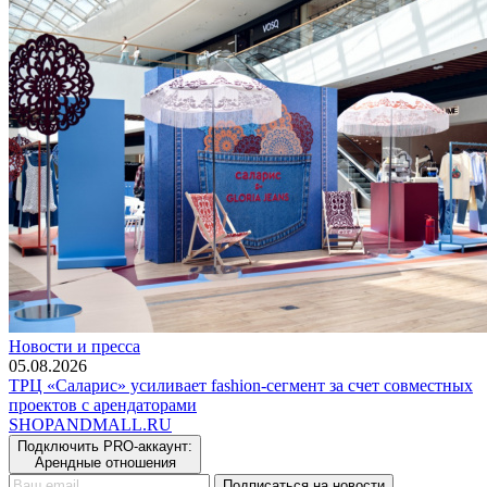
Новости и пресса
05.08.2026
ТРЦ «Саларис» усиливает fashion-сегмент за счет совместных
проектов с арендаторами
SHOP
AND
MALL.RU
Подключить PRO-аккаунт:
Арендные отношения
Подписаться на новости