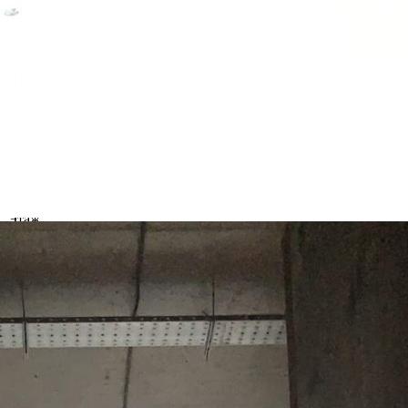
Другие объявления
Характеристики помещения
№ объявления
96961
Дата размещения
21.04.2022
Город
Москва
Адрес
Новослободская улица, д.24
Расположено
Жилой дом
Этаж
1
Предлагается
Аренда
Желаемый / подходящий вид деятельности
Не указано
Назначение
Не указано
Размер площади (м2)
42
Цена за помещение
225 000 руб.