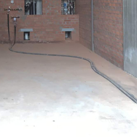
Жилой дом
96961 - Г. МОСКВА,
НОВОСЛОБОДСКАЯ
УЛИЦА, Д.24
Москва / Московская обл
Получить контакты
Посмотреть на карте
Сдается в аренду помещение под РЕСТОРАН или свободного
назначения ПРЯМАЯ аренда от собственника Площадь 42
кв.м Правильной прямоугольной формы Высота потолков 6.5
м (возможно установить антресоль) Тип окон - витренные в
пол Есть технологическая вентиляция Помещение находится
на 1 этаже жилого комплекса РЕНОМ...
764 (+1)
Навигация
Характеристики
О помещении
Где находится
Контакты