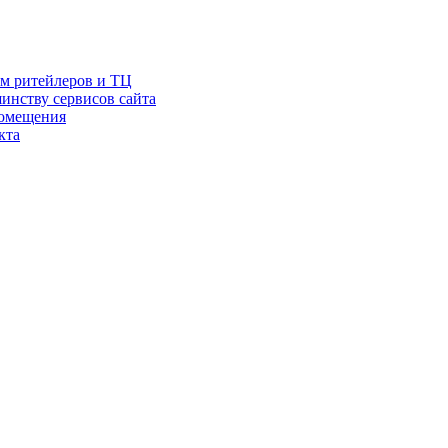
ам ритейлеров и ТЦ
инству сервисов сайта
помещения
кта