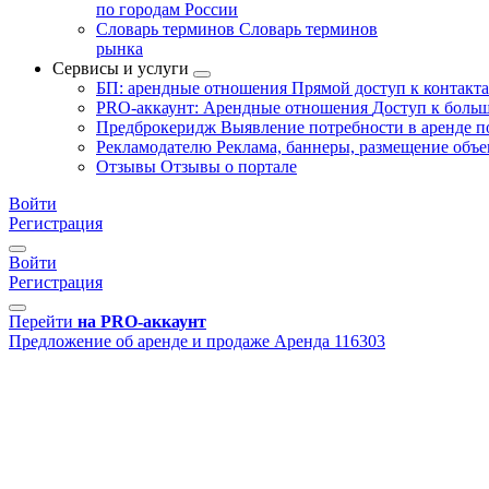
по городам России
Словарь терминов
Словарь терминов
рынка
Сервисы и услуги
БП: арендные отношения
Прямой доступ к контакт
PRO-аккаунт: Арендные отношения
Доступ к больш
Предброкеридж
Выявление потребности в аренде 
Рекламодателю
Реклама, баннеры, размещение объе
Отзывы
Отзывы о портале
Войти
Регистрация
Войти
Регистрация
Перейти
на PRO-аккаунт
Предложение об аренде и продаже
Аренда
116303