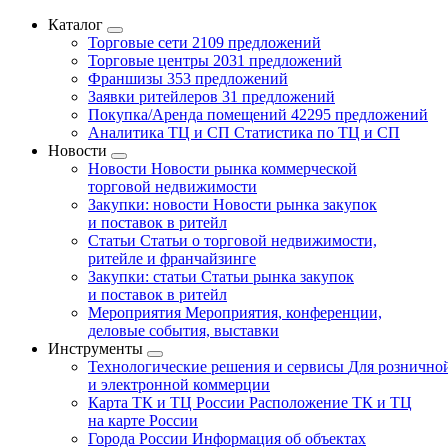
Каталог
Торговые сети
2109 предложений
Торговые центры
2031 предложений
Франшизы
353 предложений
Заявки ритейлеров
31 предложений
Покупка/Аренда помещений
42295 предложений
Аналитика ТЦ и СП
Статистика по ТЦ и СП
Новости
Новости
Новости рынка коммерческой
торговой недвижимости
Закупки: новости
Новости рынка закупок
и поставок в ритейл
Статьи
Статьи о торговой недвижимости,
ритейле и франчайзинге
Закупки: статьи
Статьи рынка закупок
и поставок в ритейл
Мероприятия
Мероприятия, конференции,
деловые события, выставки
Инструменты
Технологические решения и сервисы
Для рознично
и электронной коммерции
Карта ТК и ТЦ России
Расположение ТК и ТЦ
на карте России
Города России
Информация об объектах