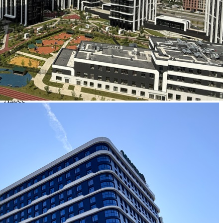
Где находится
Контакты
Другие объявления
Характеристики помещения
№ объявления
121542
Дата размещения
07.08.2026
Город
Москва
Адрес
Нижние Мнёвники улица, д.16к4
Расположено
Жилой дом
Этаж
1
Предлагается
Аренда
Желаемый / подходящий вид деятельности
Не указано
Назначение
Не указано
Размер площади (м2)
184