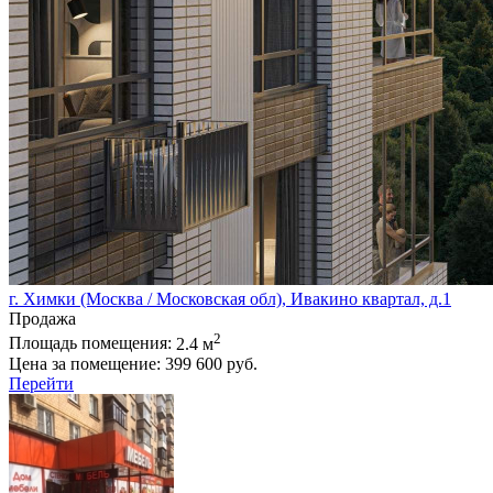
г. Химки (Москва / Московская обл), Ивакино квартал, д.1
Продажа
2
Площадь помещения:
2.4 м
Цена за помещение:
399 600 руб.
Перейти