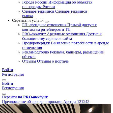
Города России
Информация об объектах
по городам России
Словарь терминов
Словарь терминов
рынка
Сервисы и услуги
БП: арендные отношения
Прямой доступ к
контактам ритейлеров и ТЦ
PRO-аккаунт: Арендные отношения
Доступ к
большинству сервисов сайта
Предброкеридж
Выявление потребности в аренде
помещения
Рекламодателю
Реклама, баннеры, размещение
объекта
Отзывы
Отзывы о портале
Войти
Регистрация
Войти
Регистрация
Перейти
на PRO-аккаунт
Предложение об аренде и продаже
Аренда
121542