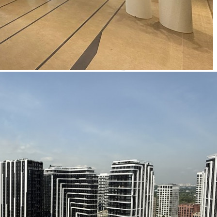
Аренда
Жилой дом
121542 - Г. МОСКВА,
НИЖНИЕ МНЁВНИКИ
УЛИЦА, Д.16К4
Москва / Московская обл
Получить контакты
Посмотреть на карте
Видовое помещение на первой фасадной линии, расположено
в составе ЖК ОСТРОВ, квартал 2. Площадь – 184 кв.м.
Помещение свободного назначения. Подходит под
размещение медицинской клиники (под помещением нет
машино-мест), продуктового магазина, кафе, кондитерской,
салона красоты, отделения банка. Расположен...
335 (+2)
Навигация
Характеристики
О помещении