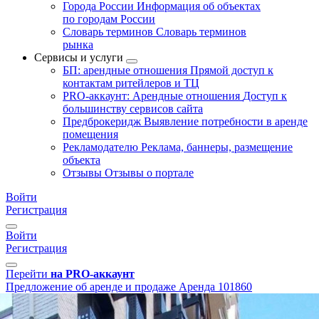
Города России
Информация об объектах
по городам России
Словарь терминов
Словарь терминов
рынка
Сервисы и услуги
БП: арендные отношения
Прямой доступ к
контактам ритейлеров и ТЦ
PRO-аккаунт: Арендные отношения
Доступ к
большинству сервисов сайта
Предброкеридж
Выявление потребности в аренде
помещения
Рекламодателю
Реклама, баннеры, размещение
объекта
Отзывы
Отзывы о портале
Войти
Регистрация
Войти
Регистрация
Перейти
на PRO-аккаунт
Предложение об аренде и продаже
Аренда
101860