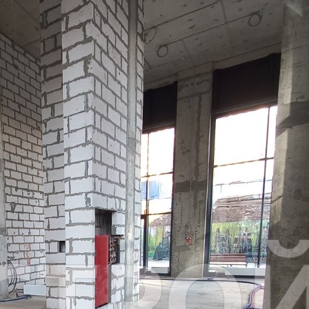
Аренда
Жилой дом
101860 - Г. МОСКВА,
ЛОБАЧЕВСКОГО УЛИЦА,
Д.120К3
Москва / Московская обл
Получить контакты
Посмотреть на карте
СТРИТ РИТЕЙЛ, 1 этаж жилого дома в составе ЖК
«СОБЫТИЕ». Площадь – 114,2 кв.м Панорамное остекление.
Высота потолка 7,2 м- возможно размещение антресоли и
увеличение площади. Без ремонта. Предоставляются
арендные каникулы. Инженерные коммуникации: приточно-
вытяжная общеобменная вентиляция и кондиционирование...
1082 (+1)
Навигация
Характеристики
О помещении
Где находится
Контакты