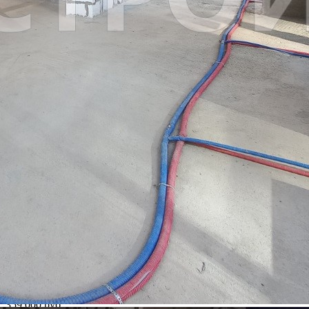
Другие объявления
Характеристики помещения
№ объявления
101860
Дата размещения
21.12.2024
Город
Москва
Адрес
Лобачевского улица, д.120к3
Расположено
Жилой дом
Этаж
1
Предлагается
Аренда
Желаемый / подходящий вид деятельности
Не указано
Назначение
Не указано
Размер площади (м2)
114.2
Цена за помещение
359 000 руб.