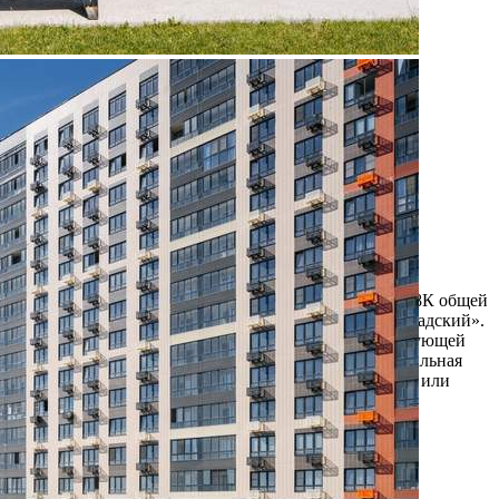
Продажа
111431 - Г. МОСКВА,
ЛЕНИНГРАДСКОЕ
ШОССЕ, Д.228БСТР1
Москва / Московская обл
Получить контакты
Посмотреть на карте
Прямая продажа от застройщика! Кладовая номер 138К общей
площадью 3.1 кв. м на -1-м этаже в ЖК «1-й Ленинградский».
Дополнительная скидка 2% на покупку 2-й и последующей
недвижимости: для клиентов предоставляется специальная
скидка до 2% в готовых корпусах. Скидку на вторую или
последующую покупку можно полу...
321 (+)
Навигация
Характеристики
О помещении