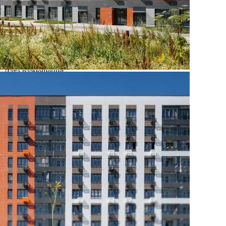
Где находится
Контакты
Другие объявления
Характеристики помещения
№ объявления
111431
Дата размещения
05.02.2025
Город
Москва
Адрес
Ленинградское шоссе, д.228Бстр1
Расположено
Этаж
-1
Предлагается
Продажа
Желаемый / подходящий вид деятельности
Не указано
Назначение
Не указано
Размер площади (м2)
3.1
Цена за помещение