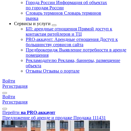
Города России
Информация об объектах
по городам России
Словарь терминов
Словарь терминов
рынка
Сервисы и услуги
БП: арендные отношения
Прямой доступ к
контактам ритейлеров и ТЦ
PRO-аккаунт: Арендные отношения
Доступ к
большинству сервисов сайта
Предброкеридж
Выявление потребности в аренде
помещения
Рекламодателю
Реклама, баннеры, размещение
объекта
Отзывы
Отзывы о портале
Войти
Регистрация
Войти
Регистрация
Перейти
на PRO-аккаунт
Предложение об аренде и продаже
Продажа
111431