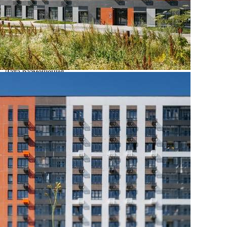
Где находится
Контакты
Другие объявления
Характеристики помещения
№ объявления
108595
Дата размещения
27.08.2025
Город
Москва
Адрес
Ленинградское шоссе, д.228Бстр1
Расположено
Этаж
-1
Предлагается
Продажа
Желаемый / подходящий вид деятельности
Не указано
Назначение
Не указано
Размер площади (м2)
2.5
Цена за помещение