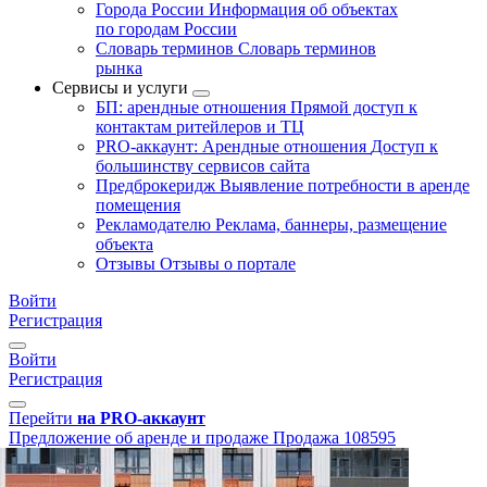
Города России
Информация об объектах
по городам России
Словарь терминов
Словарь терминов
рынка
Сервисы и услуги
БП: арендные отношения
Прямой доступ к
контактам ритейлеров и ТЦ
PRO-аккаунт: Арендные отношения
Доступ к
большинству сервисов сайта
Предброкеридж
Выявление потребности в аренде
помещения
Рекламодателю
Реклама, баннеры, размещение
объекта
Отзывы
Отзывы о портале
Войти
Регистрация
Войти
Регистрация
Перейти
на PRO-аккаунт
Предложение об аренде и продаже
Продажа
108595