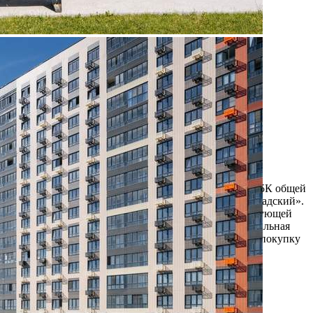
Продажа
108595 - Г. МОСКВА,
ЛЕНИНГРАДСКОЕ
ШОССЕ, Д.228БСТР1
Москва / Московская обл
Получить контакты
Посмотреть на карте
Прямая продажа от застройщика! Кладовая номер 285К общей
площадью 2.5 кв. м на -1-м этаже в ЖК «1-й Ленинградский».
Дополнительная скидка 2% на покупку 2-й и последующей
недвижимости: для клиентов предоставляется специальная
скидка до 2%. Скидку на вторую или последующую покупку
можно получить при приобретен...
396 (+1)
Навигация
Характеристики
О помещении