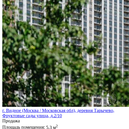
г. Видное (Москва / Московская обл), деревня Тарычево,
Фруктовые сады улица, д.2/10
Продажа
2
Площадь помещения:
5.3 м