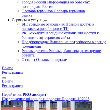
Города России
Информация об объектах
по городам России
Словарь терминов
Словарь терминов
рынка
Сервисы и услуги
БП: арендные отношения
Прямой доступ к
контактам ритейлеров и ТЦ
PRO-аккаунт: Арендные отношения
Доступ к
большинству сервисов сайта
Предброкеридж
Выявление потребности в аренде
помещения
Рекламодателю
Реклама, баннеры, размещение
объекта
Отзывы
Отзывы о портале
Войти
Регистрация
Войти
Регистрация
Перейти
на PRO-аккаунт
Предложение об аренде и продаже
Продажа
107925