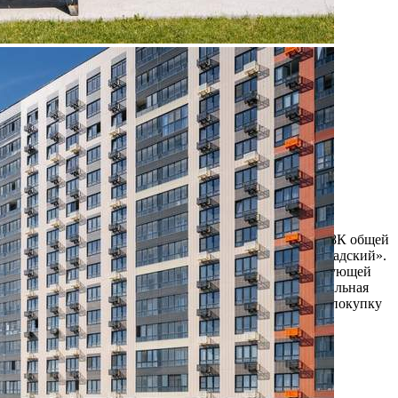
Продажа
107925 - Г. МОСКВА,
ЛЕНИНГРАДСКОЕ
ШОССЕ, Д.228БСТР1
Москва / Московская обл
Получить контакты
Посмотреть на карте
Прямая продажа от застройщика! Кладовая номер 148К общей
площадью 4.4 кв. м на -1-м этаже в ЖК «1-й Ленинградский».
Дополнительная скидка 2% на покупку 2-й и последующей
недвижимости: для клиентов предоставляется специальная
скидка до 2%. Скидку на вторую или последующую покупку
можно получить при приобретен...
353 (+)
Навигация
Характеристики
О помещении