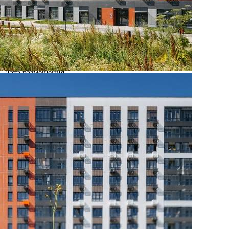
Где находится
Контакты
Другие объявления
Характеристики помещения
№ объявления
107925
Дата размещения
27.08.2025
Город
Москва
Адрес
Ленинградское шоссе, д.228Бстр1
Расположено
Этаж
-1
Предлагается
Продажа
Желаемый / подходящий вид деятельности
Не указано
Назначение
Не указано
Размер площади (м2)
4.4
Цена за помещение