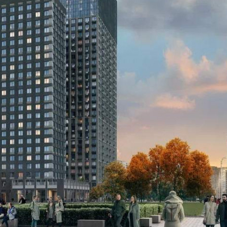
598 (+1)
Навигация
Характеристики
О помещении
Где находится
Контакты
Другие объявления
Характеристики помещения
№ объявления
115349
Дата размещения
29.07.2025
Город
Москва
Адрес
Дмитровское шоссе, д.75/77
Расположено
Этаж
2
Предлагается
Продажа
Желаемый / подходящий вид деятельности
Не указано