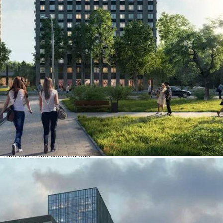
Продажа
115349 - Г. МОСКВА,
ДМИТРОВСКОЕ ШОССЕ,
Д.75/77
Москва / Московская обл
Получить контакты
Посмотреть на карте
Дом сдан! Выдаём ключи! Новый жилой комплекс ДОМ
KINETIK на севере Москвы занимает выгодное положение на
первой линии Дмитровского шоссе с прямым выездом в
центр. Находится в 2 минутах пешком от метро Верхние
Лихоборы. ДОМ KINETIK удачно встроился в развитую
инфраструктуру сложившегося московского района. Се...