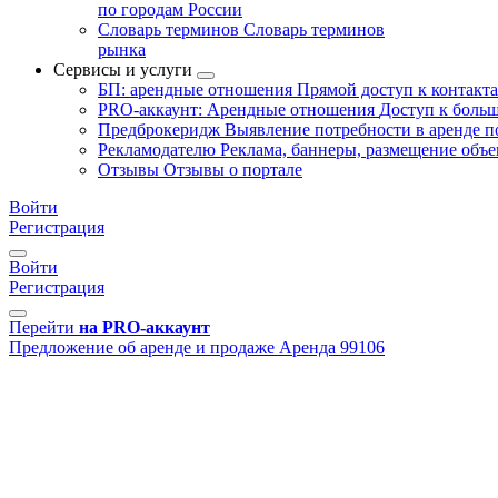
по городам России
Словарь терминов
Словарь терминов
рынка
Сервисы и услуги
БП: арендные отношения
Прямой доступ к контакт
PRO-аккаунт: Арендные отношения
Доступ к больш
Предброкеридж
Выявление потребности в аренде 
Рекламодателю
Реклама, баннеры, размещение объе
Отзывы
Отзывы о портале
Войти
Регистрация
Войти
Регистрация
Перейти
на PRO-аккаунт
Предложение об аренде и продаже
Аренда
99106