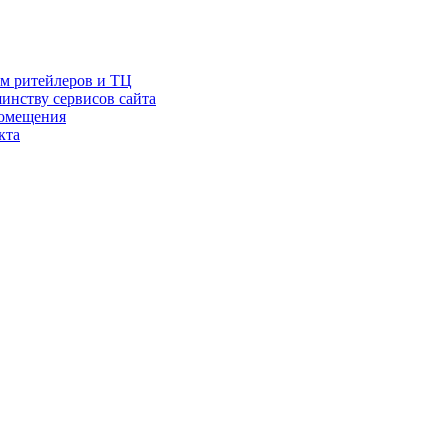
ам ритейлеров и ТЦ
инству сервисов сайта
помещения
кта