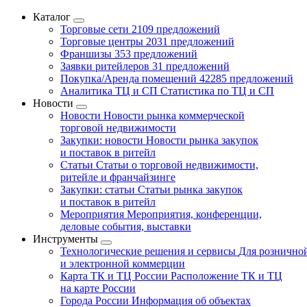
Каталог
Торговые сети
2109 предложений
Торговые центры
2031 предложений
Франшизы
353 предложений
Заявки ритейлеров
31 предложений
Покупка/Аренда помещений
42285 предложений
Аналитика ТЦ и СП
Статистика по ТЦ и СП
Новости
Новости
Новости рынка коммерческой
торговой недвижимости
Закупки: новости
Новости рынка закупок
и поставок в ритейл
Статьи
Статьи о торговой недвижимости,
ритейле и франчайзинге
Закупки: статьи
Статьи рынка закупок
и поставок в ритейл
Мероприятия
Мероприятия, конференции,
деловые события, выставки
Инструменты
Технологические решения и сервисы
Для рознично
и электронной коммерции
Карта ТК и ТЦ России
Расположение ТК и ТЦ
на карте России
Города России
Информация об объектах