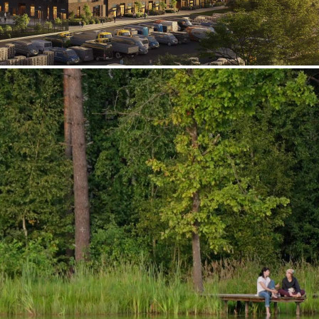
Продажа
125309 - Г. МОСКВА,
ДЕРЕВНЯ САЛАРЬЕВО, ,
Д.10А
Москва / Московская обл
Получить контакты
Посмотреть на карте
Прямая продажа от застройщика! Кладовая номер 138 общей
площадью 3.8 кв. м на -1-м этаже в ЖК «1-й
Саларьевский»[#8354106#]
65 (+2)
Навигация
Характеристики
О помещении