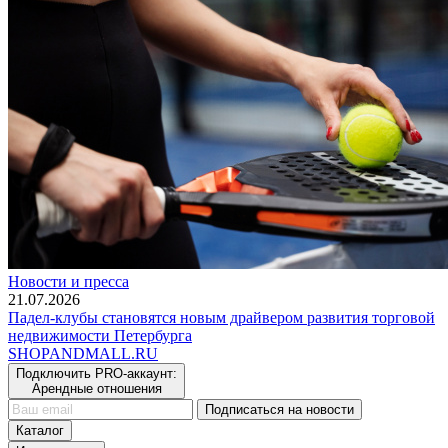
Новости и пресса
21.07.2026
Падел-клубы становятся новым драйвером развития торговой
недвижимости Петербурга
SHOP
AND
MALL.RU
Подключить PRO-аккаунт:
Арендные отношения
Подписаться на новости
Каталог