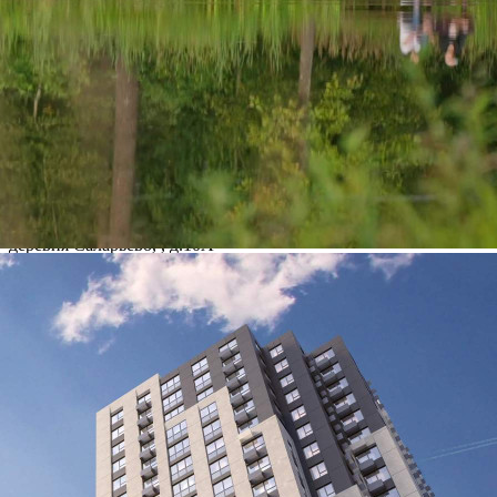
Где находится
Контакты
Другие объявления
Характеристики помещения
№ объявления
125309
Дата размещения
07.08.2026
Город
Москва
Адрес
деревня Саларьево, , д.10А
Расположено
Этаж
-1
Предлагается
Продажа
Желаемый / подходящий вид деятельности
Не указано
Назначение
Не указано
Размер площади (м2)
3.8
Цена за помещение