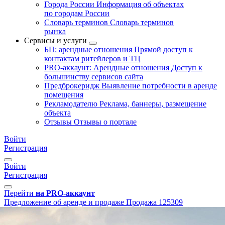
Города России
Информация об объектах
по городам России
Словарь терминов
Словарь терминов
рынка
Сервисы и услуги
БП: арендные отношения
Прямой доступ к
контактам ритейлеров и ТЦ
PRO-аккаунт: Арендные отношения
Доступ к
большинству сервисов сайта
Предброкеридж
Выявление потребности в аренде
помещения
Рекламодателю
Реклама, баннеры, размещение
объекта
Отзывы
Отзывы о портале
Войти
Регистрация
Войти
Регистрация
Перейти
на PRO-аккаунт
Предложение об аренде и продаже
Продажа
125309