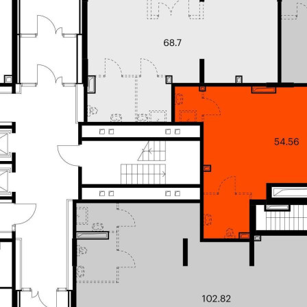
УЛИЦА, Д.1
Санкт-Петербург г
Получить контакты
Посмотреть на карте
Продаётся нежилое помещение свободного назначения в
новом жилом районе Таллинский парк от ПИК. Открытая
планировка, витринное остекление, удобный вход на уровне
земли. Помещение (номер на площадке: 1) расположено по
адресу: Ленинградская область, Ломоносовский
муниципальный район, МО Аннинское городское посел...
295 (+1)
Навигация
Характеристики
О помещении
Где находится
Контакты
Другие объявления
Характеристики помещения
№ объявления
111159
Дата размещения