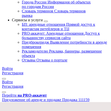
Города России
Информация об объектах
по городам России
Словарь терминов
Словарь терминов
рынка
Сервисы и услуги
БП: арендные отношения
Прямой доступ к
контактам ритейлеров и ТЦ
PRO-аккаунт: Арендные отношения
Доступ к
большинству сервисов сайта
Предброкеридж
Выявление потребности в аренде
помещения
Рекламодателю
Реклама, баннеры, размещение
объекта
Отзывы
Отзывы о портале
Войти
Регистрация
Войти
Регистрация
Перейти
на PRO-аккаунт
Предложение об аренде и продаже
Продажа
111159