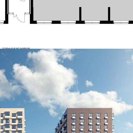
06.08.2024
Город
Ломоносов
Адрес
городской поселок Новоселье, Невская улица, д.1
Расположено
Отдельно стоящее здание
Этаж
1
Предлагается
Продажа
Желаемый / подходящий вид деятельности
Не указано
Назначение
Не указано
Размер площади (м2)
54.6
Цена за помещение
10 475 520 руб.
О помещении