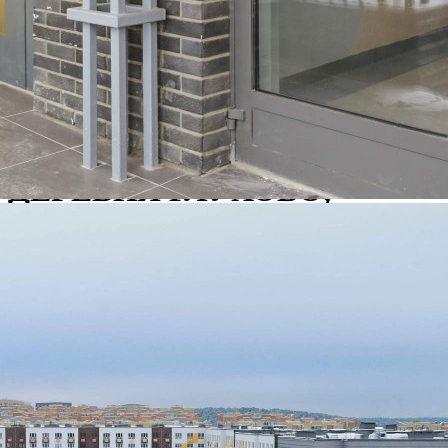
Продажа
102024 - Г. КРАСНОГОРСК,
ДЕРЕВНЯ ГЛУХОВО,
РОМАНОВСКАЯ УЛИЦА,
Д.5
Москва / Московская обл
Получить контакты
Посмотреть на карте
Продам помещение свободного назначения площадью 24.7 кв.
м, в 9 км. от МКАД. Помещение располагается в 9-этажном
здании, находится на 1 этаже здания. Возможное назначение -
прочее, помещение под чистовую отделку, внутри есть
водоснабжение. Отдельный вход с улицы, здание открыто
круглосуточно. Парковка авто...