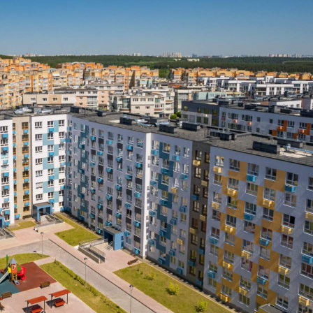
Назначение
Не указано
Размер площади (м2)
24.7
Цена за помещение
2 717 000 руб.
О помещении