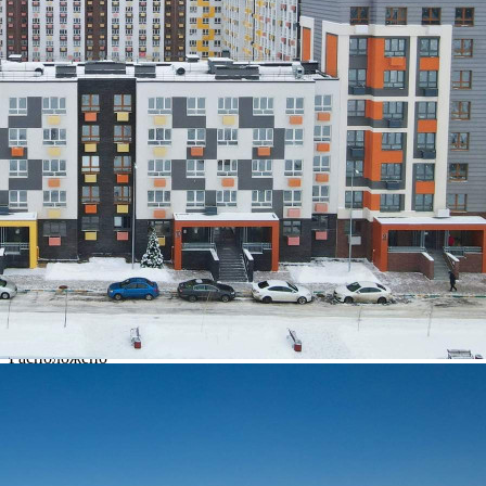
629 (+1)
Навигация
Характеристики
О помещении
Где находится
Контакты
Другие объявления
Характеристики помещения
№ объявления
102024
Дата размещения
03.02.2023
Город
Красногорск
Адрес
деревня Глухово, Романовская улица, д.5
Расположено
Этаж
1
Предлагается
Продажа
Желаемый / подходящий вид деятельности
Не указано