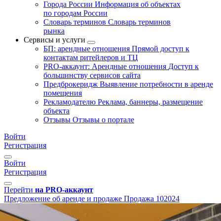
Города России
Информация об объектах
по городам России
Словарь терминов
Словарь терминов
рынка
Сервисы и услуги
БП: арендные отношения
Прямой доступ к
контактам ритейлеров и ТЦ
PRO-аккаунт: Арендные отношения
Доступ к
большинству сервисов сайта
Предброкеридж
Выявление потребности в аренде
помещения
Рекламодателю
Реклама, баннеры, размещение
объекта
Отзывы
Отзывы о портале
Войти
Регистрация
Войти
Регистрация
Перейти
на PRO-аккаунт
Предложение об аренде и продаже
Продажа
102024