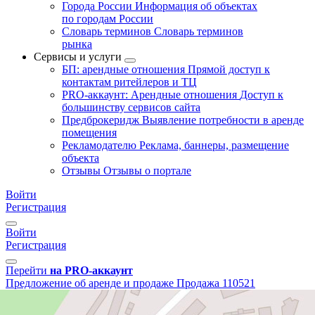
Города России
Информация об объектах
по городам России
Словарь терминов
Словарь терминов
рынка
Сервисы и услуги
БП: арендные отношения
Прямой доступ к
контактам ритейлеров и ТЦ
PRO-аккаунт: Арендные отношения
Доступ к
большинству сервисов сайта
Предброкеридж
Выявление потребности в аренде
помещения
Рекламодателю
Реклама, баннеры, размещение
объекта
Отзывы
Отзывы о портале
Войти
Регистрация
Войти
Регистрация
Перейти
на PRO-аккаунт
Предложение об аренде и продаже
Продажа
110521