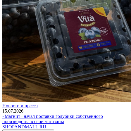
Новости и пресса
15.07.2026
«Магнит» начал поставки голубики собственного
производства в свои магазины
SHOP
AND
MALL.RU