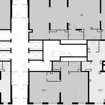
Москва / Московская обл
Получить контакты
Посмотреть на карте
Продаётся нежилое помещение свободного назначения в
новом жилом районе Кузьминский лес от ПИК. Открытая
планировка, витринное остекление, удобный вход на уровне
земли. Помещение (номер на площадке: №6) расположено по
адресу: Московская обл. , г. Котельники, мкр. Белая дача,
между ул. Кузьминской, Центральной...
355 (+1)
Навигация
Характеристики
О помещении
Где находится
Контакты
Другие объявления
Характеристики помещения
№ объявления
110521
Дата размещения
02.08.2024
Город