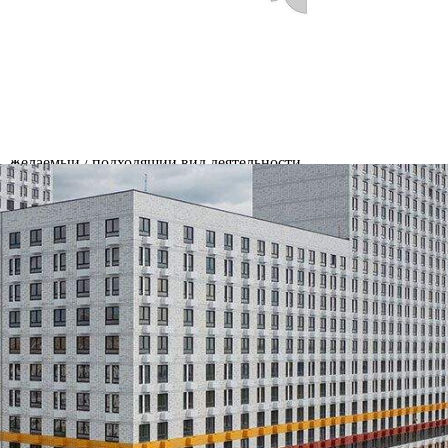
Котельники
Адрес
Белая Дача микрорайон, д.к9
Расположено
Отдельно стоящее здание
Этаж
1
Предлагается
Продажа
Желаемый / подходящий вид деятельности
Не указано
Назначение
Не указано
Размер площади (м2)
64.7
Цена за помещение
15 460 712 руб.
О помещении