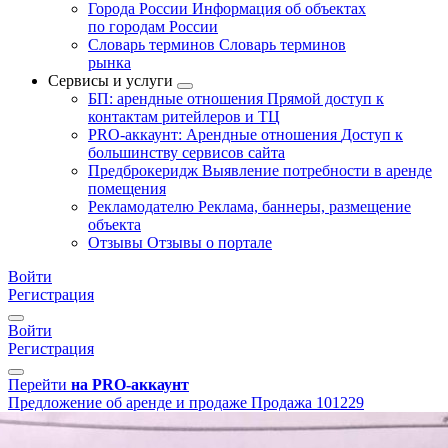
Города России
Информация об объектах
по городам России
Словарь терминов
Словарь терминов
рынка
Сервисы и услуги
БП: арендные отношения
Прямой доступ к
контактам ритейлеров и ТЦ
PRO-аккаунт: Арендные отношения
Доступ к
большинству сервисов сайта
Предброкеридж
Выявление потребности в аренде
помещения
Рекламодателю
Реклама, баннеры, размещение
объекта
Отзывы
Отзывы о портале
Войти
Регистрация
Войти
Регистрация
Перейти
на PRO-аккаунт
Предложение об аренде и продаже
Продажа
101229