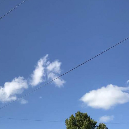
101229 - Г. КИРЖАЧ,
МИКРОРАЙОН КРАСНЫЙ
ОКТЯБРЬ, ЮЖНЫЙ
КВАРТАЛ, Д.9А
Владимирская обл
Получить контакты
Посмотреть на карте
Продается 1-этажное здание под кафе, ресторан площадью
334.4 м2. Центральное отопление, все коммуникации,
газоснабжение. Два входа с улицы. Стоянка. Есть
оборудование Помещению требуется косметический ремонт,
высота потолков - 3 м. Общая площадь здания 334.4 м2,
здание построено в 1978 году, участок находитс...
418 (+1)
Навигация
Характеристики
О помещении
Где находится