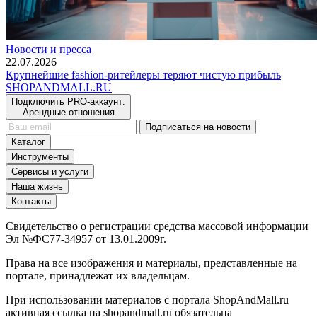
Новости и пресса
22.07.2026
Крупнейшие fashion-ритейлеры теряют чистую прибыль
SHOP
AND
MALL.RU
Подключить PRO-аккаунт:
Арендные отношения
Подписаться на новости
Каталог
Инструменты
Сервисы и услуги
Наша жизнь
Контакты
Свидетельство о регистрации средства массовой информации
Эл №ФС77-34957 от 13.01.2009г.
Права на все изображения и материалы, представленные на
портале, принадлежат их владельцам.
При использовании материалов с портала ShopAndMall.ru
активная ссылка на shopandmall.ru обязательна