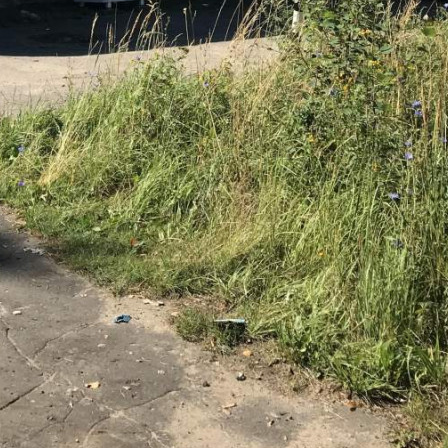
Продается 1-этажное здание под кафе, ресторан площадью
334.4 м2.
Центральное отопление, все коммуникации, газоснабжение.
Два входа с улицы. Стоянка. Есть оборудование Помещению
требуется косметический ремонт, высота потолков - 3 м.
Общая площадь здания 334.4 м2, здание построено в 1978
году, участок находится в собственности, здание полностью
функционирует.[#4219192#]
Где находится