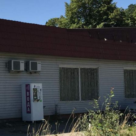
Контакты
Другие объявления
Характеристики помещения
№ объявления
101229
Дата размещения
05.12.2022
Город
Киржач
Адрес
микрорайон Красный Октябрь, Южный квартал, д.9А
Расположено
Этаж
1
Предлагается
Продажа
Желаемый / подходящий вид деятельности
Не указано
Назначение
Не указано
Размер площади (м2)
334.4
Цена за помещение
10 000 000 руб.