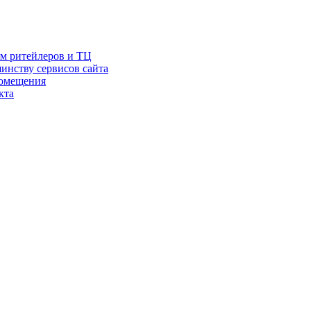
ам ритейлеров и ТЦ
инству сервисов сайта
помещения
кта