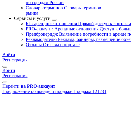
по городам России
Словарь терминов
Словарь терминов
рынка
Сервисы и услуги
БП: арендные отношения
Прямой доступ к контакт
PRO-аккаунт: Арендные отношения
Доступ к больш
Предброкеридж
Выявление потребности в аренде 
Рекламодателю
Реклама, баннеры, размещение объе
Отзывы
Отзывы о портале
Войти
Регистрация
Войти
Регистрация
Перейти
на PRO-аккаунт
Предложение об аренде и продаже
Продажа
121231