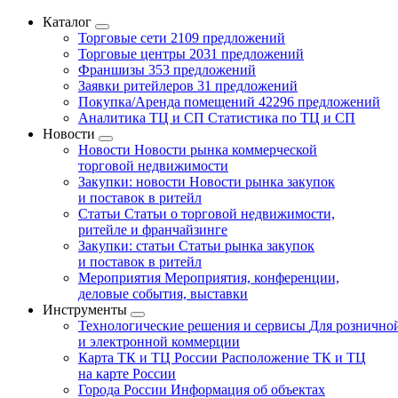
Каталог
Торговые сети
2109 предложений
Торговые центры
2031 предложений
Франшизы
353 предложений
Заявки ритейлеров
31 предложений
Покупка/Аренда помещений
42296 предложений
Аналитика ТЦ и СП
Статистика по ТЦ и СП
Новости
Новости
Новости рынка коммерческой
торговой недвижимости
Закупки: новости
Новости рынка закупок
и поставок в ритейл
Статьи
Статьи о торговой недвижимости,
ритейле и франчайзинге
Закупки: статьи
Статьи рынка закупок
и поставок в ритейл
Мероприятия
Мероприятия, конференции,
деловые события, выставки
Инструменты
Технологические решения и сервисы
Для рознично
и электронной коммерции
Карта ТК и ТЦ России
Расположение ТК и ТЦ
на карте России
Города России
Информация об объектах