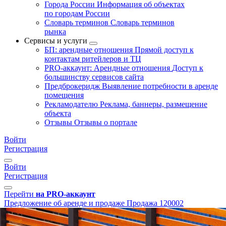
Города России
Информация об объектах
по городам России
Словарь терминов
Словарь терминов
рынка
Сервисы и услуги
БП: арендные отношения
Прямой доступ к
контактам ритейлеров и ТЦ
PRO-аккаунт: Арендные отношения
Доступ к
большинству сервисов сайта
Предброкеридж
Выявление потребности в аренде
помещения
Рекламодателю
Реклама, баннеры, размещение
объекта
Отзывы
Отзывы о портале
Войти
Регистрация
Войти
Регистрация
Перейти
на PRO-аккаунт
Предложение об аренде и продаже
Продажа
120002