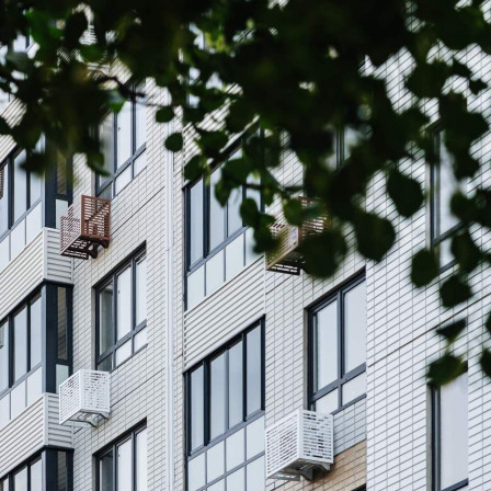
Не указано
Назначение
Не указано
Размер площади (м2)
5.3
Цена за помещение
703 100 руб.
О помещении