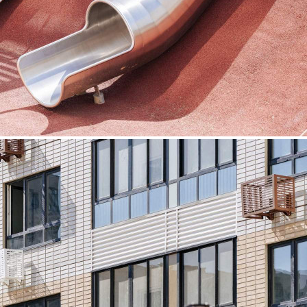
Продажа
120002 - Г. ХИМКИ,
КОМСОМОЛЬСКАЯ
УЛИЦА, Д.16
Москва / Московская обл
Получить контакты
Посмотреть на карте
Прямая продажа от застройщика! Кладовая номер 182 общей
площадью 5.3 кв. м на -1-м этаже в ЖК «1-й