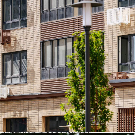
Шереметьевский»[#7378410#]
216 (+2)
Навигация
Характеристики
О помещении
Где находится
Контакты
Другие объявления
Характеристики помещения
№ объявления
120002
Дата размещения
30.10.2025
Город
Химки
Адрес
Комсомольская улица, д.16
Расположено
Этаж
-1
Предлагается
Продажа
Желаемый / подходящий вид деятельности