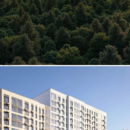
Другие объявления
Характеристики помещения
№ объявления
125467
Дата размещения
06.08.2026
Город
Химки
Адрес
Ивакино квартал, д.1
Расположено
Этаж
-1
Предлагается
Продажа
Желаемый / подходящий вид деятельности
Не указано
Назначение
Не указано
Размер площади (м2)
4.7
Цена за помещение
627 450 руб.
О помещении