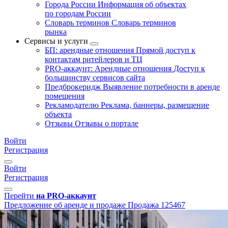
Города России
Информация об объектах
по городам России
Словарь терминов
Словарь терминов
рынка
Сервисы и услуги
БП: арендные отношения
Прямой доступ к
контактам ритейлеров и ТЦ
PRO-аккаунт: Арендные отношения
Доступ к
большинству сервисов сайта
Предброкеридж
Выявление потребности в аренде
помещения
Рекламодателю
Реклама, баннеры, размещение
объекта
Отзывы
Отзывы о портале
Войти
Регистрация
Войти
Регистрация
Перейти
на PRO-аккаунт
Предложение об аренде и продаже
Продажа
125467