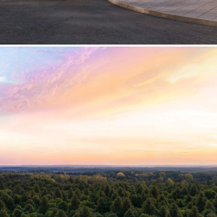
Продажа
125467 - Г. ХИМКИ,
ИВАКИНО КВАРТАЛ, Д.1
Москва / Московская обл
Получить контакты
Посмотреть на карте
Прямая продажа от застройщика! Кладовая номер 53 общей
площадью 4.7 кв. м на -1-м этаже в ЖК «1-й
Химкинский»[#8360720#]
56 (+2)
Навигация
Характеристики
О помещении
Где находится
Контакты