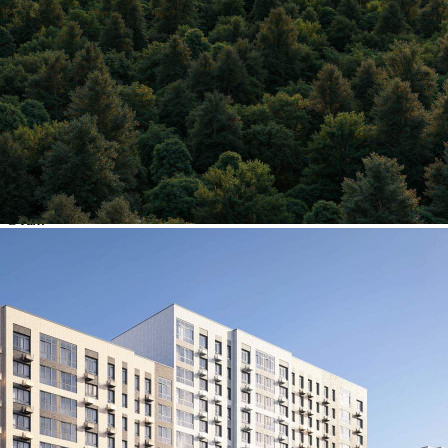
Другие объявления
Характеристики помещения
№ объявления
125460
Дата размещения
06.08.2026
Город
Химки
Адрес
Ивакино квартал, д.1
Расположено
Этаж
-1
Предлагается
Продажа
Желаемый / подходящий вид деятельности
Не указано
Назначение
Не указано
Размер площади (м2)
3.4
Цена за помещение
470 900 руб.
О помещении