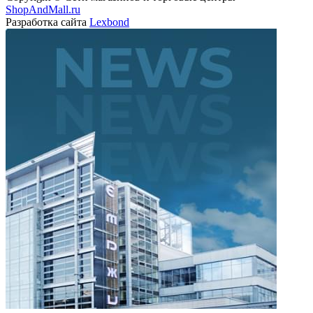
ShopAndMall.ru
Разработка сайта
Lexbond