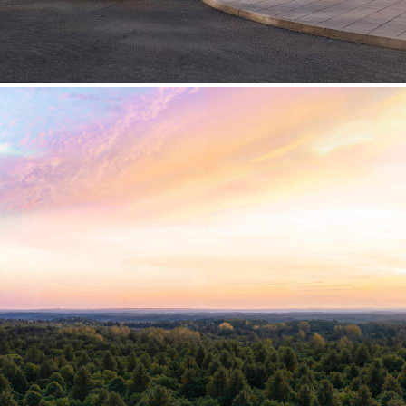
Продажа
125460 - Г. ХИМКИ,
ИВАКИНО КВАРТАЛ, Д.1
Москва / Московская обл
Получить контакты
Посмотреть на карте
Прямая продажа от застройщика! Кладовая номер 20 общей
площадью 3.4 кв. м на -1-м этаже в ЖК «1-й
Химкинский»[#8360705#]
70 (+3)
Навигация
Характеристики
О помещении
Где находится
Контакты