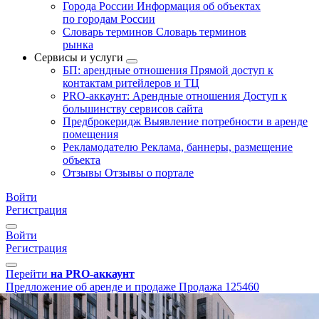
Города России
Информация об объектах
по городам России
Словарь терминов
Словарь терминов
рынка
Сервисы и услуги
БП: арендные отношения
Прямой доступ к
контактам ритейлеров и ТЦ
PRO-аккаунт: Арендные отношения
Доступ к
большинству сервисов сайта
Предброкеридж
Выявление потребности в аренде
помещения
Рекламодателю
Реклама, баннеры, размещение
объекта
Отзывы
Отзывы о портале
Войти
Регистрация
Войти
Регистрация
Перейти
на PRO-аккаунт
Предложение об аренде и продаже
Продажа
125460