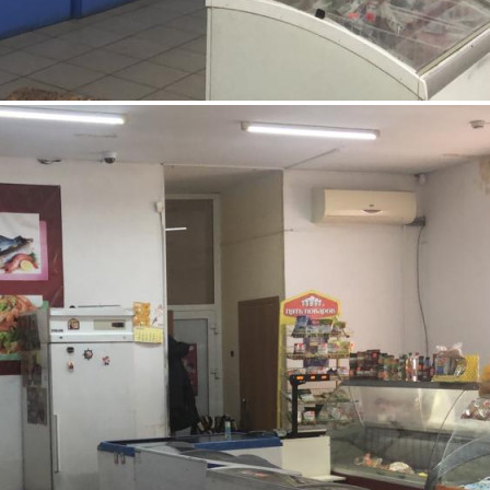
Аренда
Отдельно стоящее здание
102541 - Г. ЧЕЛЯБИНСК,
МАМИНА УЛИЦА, Д.23В
Челябинская обл
Получить контакты
Посмотреть на карте
Сдам торговую площадь 30,5 кв.м. в торговом зале общей
площадью 100 кв.м. Рассмотрю любые варианты. Помещение
располагается в 1-этажном отдельно стоящем здании, район
Тракторозаводский. Возможное назначение - торговая
площадь. Отдельный вход с улицы. Отличное состояние
помещения. Проходимость хорошая, в это...
416 (+)
Навигация