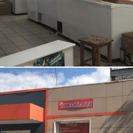
Характеристики
О помещении
Где находится
Контакты
Другие объявления
Характеристики помещения
№ объявления
102541
Дата размещения
03.05.2023
Город
Челябинск
Адрес
Мамина улица, д.23В
Расположено
Отдельно стоящее здание
Этаж
1
Предлагается
Аренда
Желаемый / подходящий вид деятельности
Не указано
Назначение
Не указано