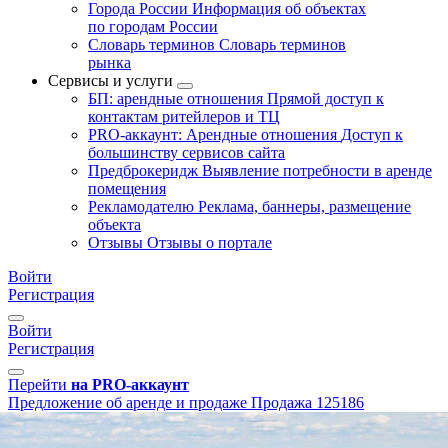
Города России
Информация об объектах
по городам России
Словарь терминов
Словарь терминов
рынка
Сервисы и услуги
БП: арендные отношения
Прямой доступ к
контактам ритейлеров и ТЦ
PRO-аккаунт: Арендные отношения
Доступ к
большинству сервисов сайта
Предброкеридж
Выявление потребности в аренде
помещения
Рекламодателю
Реклама, баннеры, размещение
объекта
Отзывы
Отзывы о портале
Войти
Регистрация
Войти
Регистрация
Перейти
на PRO-аккаунт
Предложение об аренде и продаже
Продажа
125186