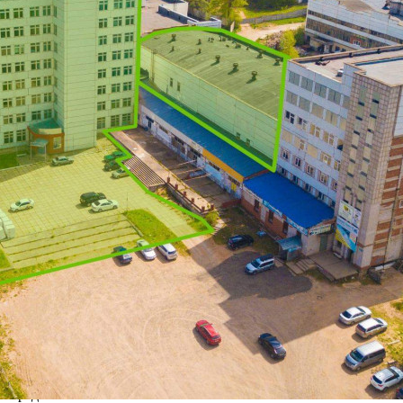
Декабристов, д. 23, к. 6) Общая площадь: 0.33 га / 7932.4 м
Начальная цена: 63 255 300,00 Дата окончания приема заявок:
20.07.2026 15: 00: 00 Дата проведения торгов: 24.07.2026 10:
00: 00 Кадастровы...
68 (+)
Навигация
Характеристики
О помещении
Где находится
Контакты
Другие объявления
Характеристики помещения
№ объявления
125186
Дата размещения
22.07.2026
Город
Чайковский
Адрес
Декабристов улица, д.23к6
Расположено
Этаж
Предлагается