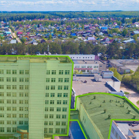
Продажа
Желаемый / подходящий вид деятельности
Не указано
Назначение
Не указано
Размер площади (м2)
7932.4
Цена за помещение
63 255 300 руб.
О помещении