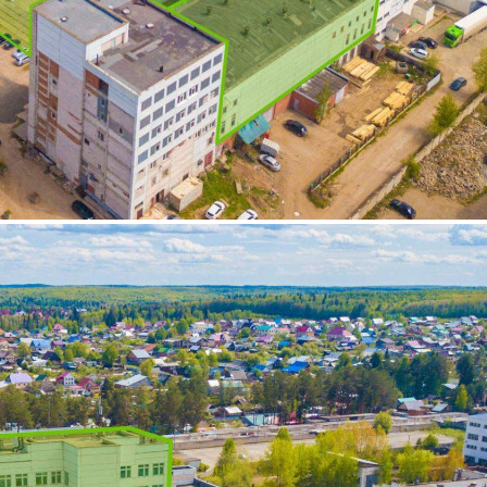
Продажа
125186 - Г. ЧАЙКОВСКИЙ,
ДЕКАБРИСТОВ УЛИЦА,
Д.23К6
Пермский край
Получить контакты
Посмотреть на карте
Аукцион по продаже имущественного комплекса,
находящегося по адресу: (Пермский край, Чайковский, ул.