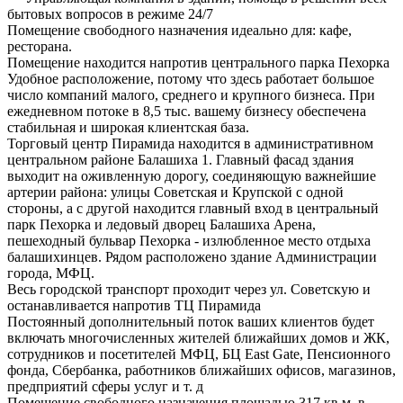
бытовых вопросов в режиме 24/7
Помещение свободного назначения идеально для: кафе,
ресторана.
Помещение находится напротив центрального парка Пехорка
Удобное расположение, потому что здесь работает большое
число компаний малого, среднего и крупного бизнеса. При
ежедневном потоке в 8,5 тыс. вашему бизнесу обеспечена
стабильная и широкая клиентская база.
Торговый центр Пирамида находится в административном
центральном районе Балашиха 1. Главный фасад здания
выходит на оживленную дорогу, соединяющую важнейшие
артерии района: улицы Советская и Крупской с одной
стороны, а с другой находится главный вход в центральный
парк Пехорка и ледовый дворец Балашиха Арена,
пешеходный бульвар Пехорка - излюбленное место отдыха
балашихинцев. Рядом расположено здание Администрации
города, МФЦ.
Весь городской транспорт проходит через ул. Советскую и
останавливается напротив ТЦ Пирамида
Постоянный дополнительный поток ваших клиентов будет
включать многочисленных жителей ближайших домов и ЖК,
сотрудников и посетителей МФЦ, БЦ East Gate, Пенсионного
фонда, Сбербанка, работников ближайших офисов, магазинов,
предприятий сферы услуг и т. д
Помещение свободного назначения площадью 317 кв.м, в