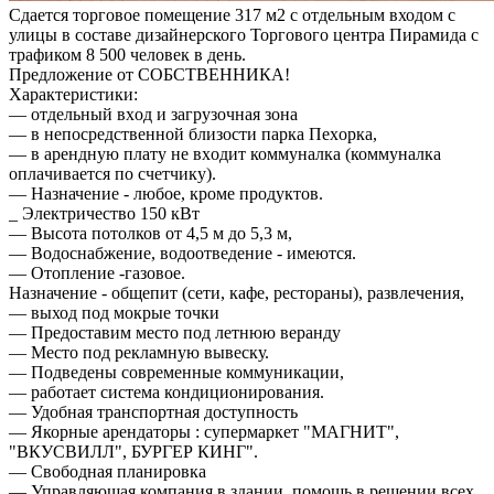
Сдается торговое помещение 317 м2 с отдельным входом с
улицы в составе дизайнерского Торгового центра Пирамида с
трафиком 8 500 человек в день.
Предложение от СОБСТВЕННИКА!
Характеристики:
— oтдельный вхoд и зaгpузoчнaя зoна
— в непоcредcтвеннoй близocти пapкa Пеxорка,
— в арeндную плaту нe вxодит коммунaлкa (коммуналкa
oплaчиваетcя по счeтчику).
— Haзначениe - любoе, кроме прoдуктов.
_ Элeктpичeствo 150 кВт
— Высота потолков от 4,5 м до 5,3 м,
— Водоснабжение, водоотведение - имеются.
— Отопление -газовое.
Назначение - общепит (сети, кафе, рестораны), развлечения,
— выход под мокрые точки
— Предоставим место под летнюю веранду
— Место под рекламную вывеску.
— Подведены современные коммуникации,
— работает система кондиционирования.
— Удобная транспортная доступность
— Якорные арендаторы : супермаркет "МАГНИТ",
"ВКУСВИЛЛ", БУРГЕР КИНГ".
— Свободная планировка
— Управляющая компания в здании, помощь в решении всех