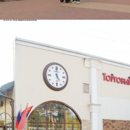
Характеристики помещения
№ объявления
125565
Дата размещения
22.07.2026
Город
Балашиха
Адрес
Советская улица, д.10А
Расположено
Этаж
1
Предлагается
Аренда
Желаемый / подходящий вид деятельности
Не указано
Назначение
Не указано
Размер площади (м2)
317
Цена за помещение
792 500 руб.
Цена за 1 кв. м
2 500 руб.
О помещении