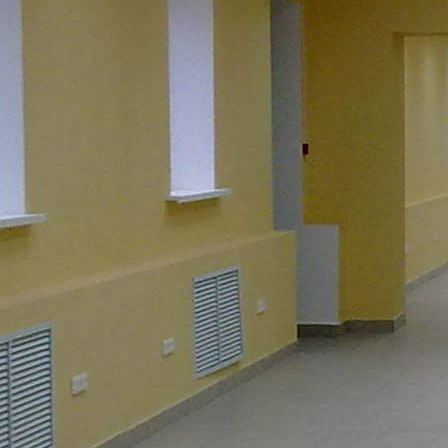
<p>Управляющая компания &laquo;Деловая репутация&raquo;
(оператор Торгового Комплекса &laquo;Верхний
рынок&raquo;) предлагает в долгосрочную аренду нежилое
помещение, расположенное на втором этаже здания ТК. ТК