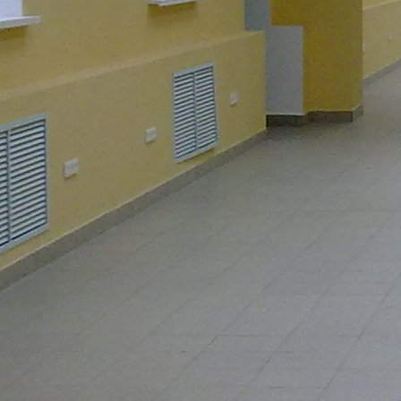
Не указан
Назначение
Общ.Питание, ПСН, Торговое, Услуги
Размер площади (м2)
374
Цена за помещение
300 000 руб.
Цена за 1 кв. м
9 626 руб.
О помещении