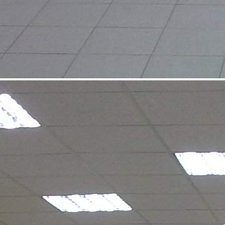
Аренда
Торговый Центр
8592 - Г. САРАТОВ,
УЛ.КУТЯКОВА Д.7
Саратовская обл
Получить контакты
Посмотреть на карте
Управляющая компания «Деловая репутация» (оператор
Торгового Комплекса «Верхний рынок») предлагает в
долгосрочную аренду нежилое помещение, расположенное на
втором этаже здания ТК. ТК «Верхний рынок» находится в
центральной части города (Саратов, улица Кутякова, 7 (угол
М.Г...