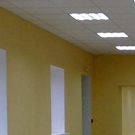
840 (+1)
Навигация
Характеристики
О помещении
Где находится
Контакты
Другие объявления
Характеристики помещения
№ объявления
8592
Дата размещения
20.01.2020
Город
Саратов
Адрес
ул.Кутякова д.7
Расположено
Торговый Центр
Этаж
2
Предлагается
Аренда
Желаемый / подходящий вид деятельности