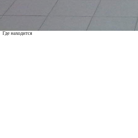
размещаются продовольственные ряды, федеральные
торговые сети &laquo;Магнит&raquo;, &laquo;Fix price&raquo;,
&laquo;Санги Стиль&raquo;. Дополнительную информацию
можно получить по телефону: (8452) 27-70-49; 927-277-82-99;
</p>
Где находится