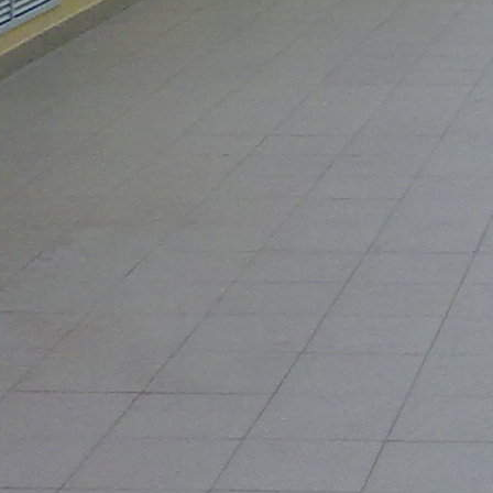
&laquo;Верхний рынок&raquo; находится в центральной части
города (Саратов, улица Кутякова, 7 (угол М.Горького)), в
радиусе 500 метров от ТК располагаются Правительство
Саратовской области, Саратовская регистрационная палата,
пять ВУЗов, шесть банков и множество других юридических,
коммерческих организаций, жилой сектор, на против ТК
остановка общественного транспорта. &bull; Площадь,
предлагаемая в аренду &ndash; 374,15 кв.м. &bull;
Энергоемкость 40 кВт; &bull; Высота потолка 3,2 м.; &bull;
Возможность размещения средств наружной рекламы на
фасаде здания; &bull; Имеется в наличии телефонная линия и
возможность подключения к сети Интернет; &bull; Срок
аренды &ndash; от 5 лет, регистрация договора аренды в
регистрационной палате. &bull; Возможность бесплатного
пользования внутренней автостоянкой для служебных машин
Вашей компании; &bull; Помещение после капитального
ремонта, присутствует вся инфраструктура; &bull; Стоимость
аренды - 800 руб./кв.м. В стоимость аренды входит стоимость
отопления, воды, канализации, вывоз мусора. Электроэнергия
оплачивается по индивидуальному электросчетчику
Предлагаемое в аренду помещение находится на первой
линии домов в месте с большим пешеходным трафиком,
непосредственно расположено в здании ТК &laquo;Верхний
рынок&raquo; (общая площадь 2200кв.м.) , с отдельным
входом на второй этаж с фасада. На первом этаже ТК