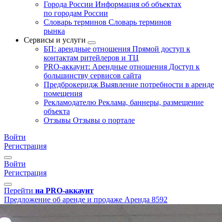
Города России
Информация об объектах
по городам России
Словарь терминов
Словарь терминов
рынка
Сервисы и услуги
БП: арендные отношения
Прямой доступ к
контактам ритейлеров и ТЦ
PRO-аккаунт: Арендные отношения
Доступ к
большинству сервисов сайта
Предброкеридж
Выявление потребности в аренде
помещения
Рекламодателю
Реклама, баннеры, размещение
объекта
Отзывы
Отзывы о портале
Войти
Регистрация
Войти
Регистрация
Перейти
на PRO-аккаунт
Предложение об аренде и продаже
Аренда
8592