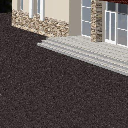
складские помещения. Здание представляет собой объект
нового д...
851 (+1)
Навигация
Характеристики
О помещении
Где находится
Контакты
Другие объявления
Характеристики помещения
№ объявления
8241
Дата размещения
20.01.2020
Город
Златоуст
Адрес
Челябинская область, г. Куса, ул. Индустриальная, д.39.
Расположено
Отдельно стоящее здание
Этаж
первый
Предлагается