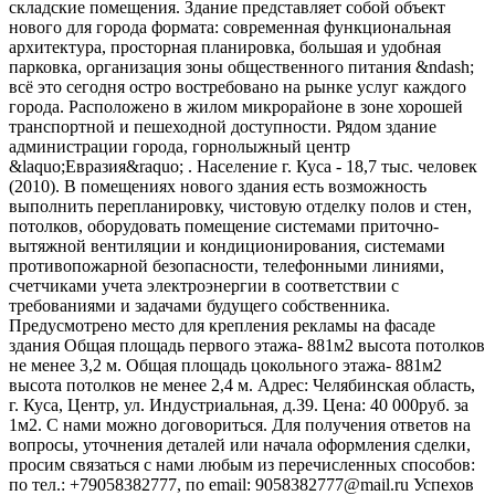
складские помещения. Здание представляет собой объект
нового для города формата: современная функциональная
архитектура, просторная планировка, большая и удобная
парковка, организация зоны общественного питания &ndash;
всё это сегодня остро востребовано на рынке услуг каждого
города. Расположено в жилом микрорайоне в зоне хорошей
транспортной и пешеходной доступности. Рядом здание
администрации города, горнолыжный центр
&laquo;Евразия&raquo; . Население г. Куса - 18,7 тыс. человек
(2010). В помещениях нового здания есть возможность
выполнить перепланировку, чистовую отделку полов и стен,
потолков, оборудовать помещение системами приточно-
вытяжной вентиляции и кондиционирования, системами
противопожарной безопасности, телефонными линиями,
счетчиками учета электроэнергии в соответствии с
требованиями и задачами будущего собственника.
Предусмотрено место для крепления рекламы на фасаде
здания Общая площадь первого этажа- 881м2 высота потолков
не менее 3,2 м. Общая площадь цокольного этажа- 881м2
высота потолков не менее 2,4 м. Адрес: Челябинская область,
г. Куса, Центр, ул. Индустриальная, д.39. Цена: 40 000руб. за
1м2. С нами можно договориться. Для получения ответов на
вопросы, уточнения деталей или начала оформления сделки,
просим связаться с нами любым из перечисленных способов:
по тел.: +79058382777, по email: 9058382777@mail.ru Успехов