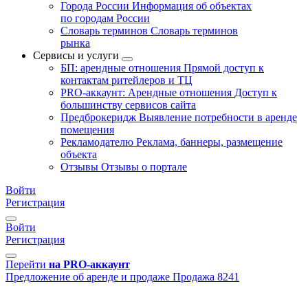
Города России
Информация об объектах
по городам России
Словарь терминов
Словарь терминов
рынка
Сервисы и услуги
БП: арендные отношения
Прямой доступ к
контактам ритейлеров и ТЦ
PRO-аккаунт: Арендные отношения
Доступ к
большинству сервисов сайта
Предброкеридж
Выявление потребности в аренде
помещения
Рекламодателю
Реклама, баннеры, размещение
объекта
Отзывы
Отзывы о портале
Войти
Регистрация
Войти
Регистрация
Перейти
на PRO-аккаунт
Предложение об аренде и продаже
Продажа
8241