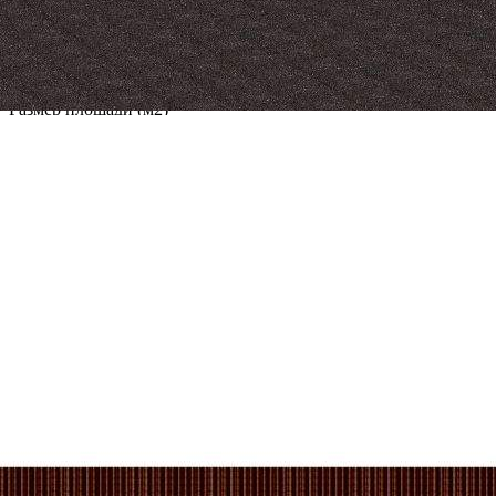
Продажа
Желаемый / подходящий вид деятельности
Не указан
Назначение
Торговое
Размер площади (м2)
881
Цена за помещение
35 240 000 руб.
Цена за 1 кв. м
40 000 руб.
О помещении