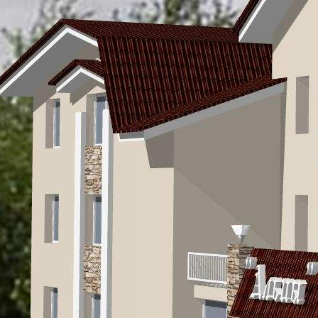
Продажа
Отдельно стоящее здание
8241 - Г. ЗЛАТОУСТ,
ЧЕЛЯБИНСКАЯ ОБЛАСТЬ,
Г. КУСА, УЛ.
ИНДУСТРИАЛЬНАЯ, Д.39.
Челябинская обл
Получить контакты
Посмотреть на карте
ПРОДАЖА КОММЕРЧЕСКОЙ НЕДВИЖИМОСТИ В
ЦЕНТРЕ Г. КУСА Уважаемые господа! Предлагаем
рассмотреть первый и цокольный этажи нового здания,
расположенного в самом сердце административного центра г.
Куса для приобретения в собственность под коммерческие и