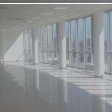
Аренда
Street retail
8002 - Г. НОВОРОССИЙСК,
ДЗЕРЖИНСКОГО 197
Краснодарский край
Получить контакты
Посмотреть на карте
2 торговая улица Новороссийска присутствие всех
федеральных сетей 1эт свободная планировка,очень хороший
ремонт 2эт расмотрим предложение облагорожинная фасадная
часть остекление могу выслать видео есть деборкадер
633 (+1)
Навигация
Характеристики
О помещении
Где находится
Контакты
Другие объявления
Характеристики помещения