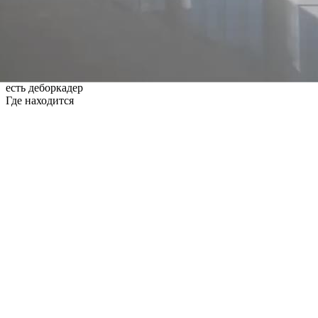
2 торговая улица Новороссийска присутствие всех
федеральных сетей
1эт свободная планировка,очень хороший ремонт
2эт расмотрим предложение
облагорожинная фасадная часть остекление могу выслать
видео
есть деборкадер
Где находится