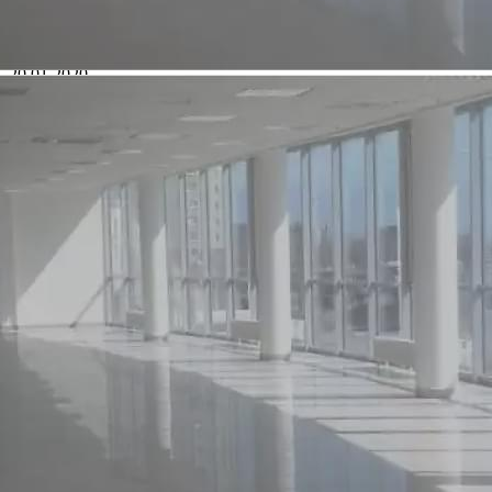
№ объявления
8002
Дата размещения
20.01.2020
Город
Новороссийск
Адрес
Дзержинского 197
Расположено
Street retail
Этаж
1
Предлагается
Аренда
Желаемый / подходящий вид деятельности
Не указан
Назначение
Торговое
Размер площади (м2)
370
Цена за помещение
550 000 руб.
Цена за 1 кв. м
17 838 руб.
О помещении