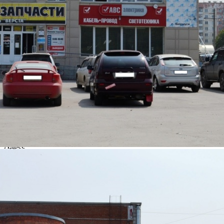
805 (+1)
Навигация
Характеристики
О помещении
Где находится
Контакты
Другие объявления
Характеристики помещения
№ объявления
55793
Дата размещения
29.01.2020
Город
Новосибирск
Адрес
г. Бердск, ул. Вокзальная, 26
Расположено
Отдельно стоящее здание
Этаж
1этаж
Предлагается
Продажа
Желаемый / подходящий вид деятельности