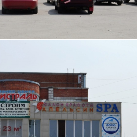
Продажа
Отдельно стоящее здание
55793 - Г. НОВОСИБИРСК,
Г. БЕРДСК, УЛ.
ВОКЗАЛЬНАЯ, 26
Новосибирская обл
Получить контакты
Посмотреть на карте
Продам 1 этаж офисного бизнес центра в центре г. Бердска.
Хорошая транспортная и пешая доступность. Большая
парковка, ремонт. Можно использовать как действующий
Арендный бизнес. Помещение на 100% сдано в аренду.
Ежемесячный стабильный доход.