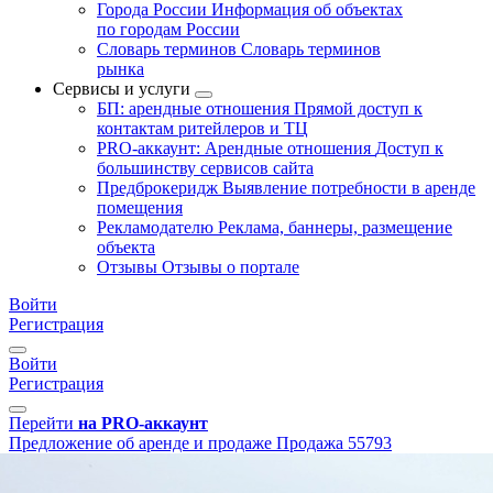
Города России
Информация об объектах
по городам России
Словарь терминов
Словарь терминов
рынка
Сервисы и услуги
БП: арендные отношения
Прямой доступ к
контактам ритейлеров и ТЦ
PRO-аккаунт: Арендные отношения
Доступ к
большинству сервисов сайта
Предброкеридж
Выявление потребности в аренде
помещения
Рекламодателю
Реклама, баннеры, размещение
объекта
Отзывы
Отзывы о портале
Войти
Регистрация
Войти
Регистрация
Перейти
на PRO-аккаунт
Предложение об аренде и продаже
Продажа
55793