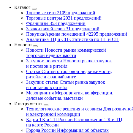
Каталог
Торговые сети
2109 предложений
Торговые центры
2031 предложений
Франшизы
353 предложений
Заявки ритейлеров
31 предложений
Покупка/Аренда помещений
42295 предложений
Аналитика ТЦ и СП
Статистика по ТЦ и СП
Новости
Новости
Новости рынка коммерческой
торговой недвижимости
Закупки: новости
Новости рынка закупок
и поставок в ритейл
Статьи
Статьи о торговой недвижимости,
ритейле и франчайзинге
Закупки: статьи
Статьи рынка закупок
и поставок в ритейл
Мероприятия
Мероприятия, конференции,
деловые события, выставки
Инструменты
Технологические решения и сервисы
Для рознично
и электронной коммерции
Карта ТК и ТЦ России
Расположение ТК и ТЦ
на карте России
Города России
Информация об объектах