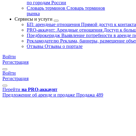
по городам России
Словарь терминов
Словарь терминов
рынка
Сервисы и услуги
БП: арендные отношения
Прямой доступ к контакт
PRO-аккаунт: Арендные отношения
Доступ к больш
Предброкеридж
Выявление потребности в аренде 
Рекламодателю
Реклама, баннеры, размещение объе
Отзывы
Отзывы о портале
Войти
Регистрация
Войти
Регистрация
Перейти
на PRO-аккаунт
Предложение об аренде и продаже
Продажа
489