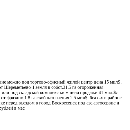
чение можно под торгово-офисный жилой центр цена 15 мил$ ,
т Шереметьево-1,земля в собст.31.5 га огороженная
ый или под складской комплекс кв.м.цена продажи 41 мил.$с
т фрязино 1.8 га своб.назначения 2.5 мил$ .6га с-х в районе
нке перед въездом в город Воскресенск под азс.автосервис и
рублей в мес