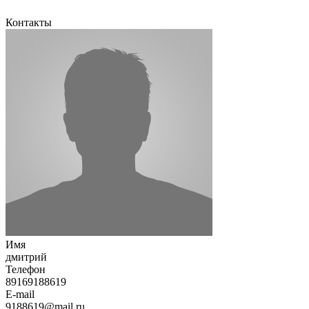
Контакты
Имя
дмитрий
Телефон
89169188619
E-mail
9188619@mail.ru