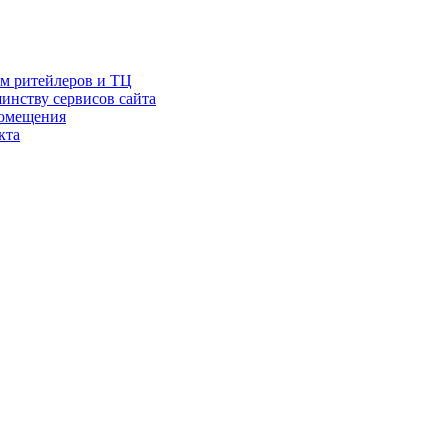
ам ритейлеров и ТЦ
инству сервисов сайта
помещения
кта