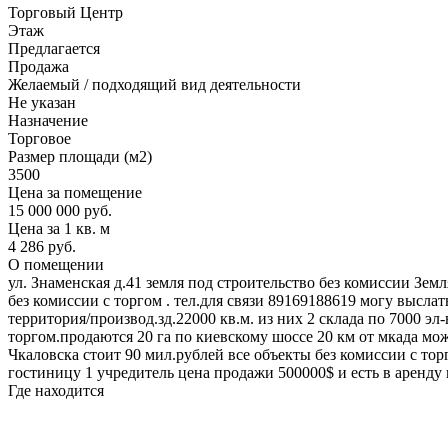
Торговый Центр
Этаж
Предлагается
Продажа
Желаемый / подходящий вид деятельности
Не указан
Назначение
Торговое
Размер площади (м2)
3500
Цена за помещение
15 000 000 руб.
Цена за 1 кв. м
4 286 руб.
О помещении
ул. Знаменская д.41 земля под строительство без комиссии Зе
без комиссии с торгом . тел.для связи 89169188619 могу высла
территория/производ.зд.22000 кв.м. из них 2 склада по 7000 э
торгом.продаются 20 га по киевскому шоссе 20 км от мкада можн
Чкаловска стоит 90 мил.рублей все объекты без комиссии с торг
гостиницу 1 учредитель цена продажи 500000$ и есть в аренду 
Где находится