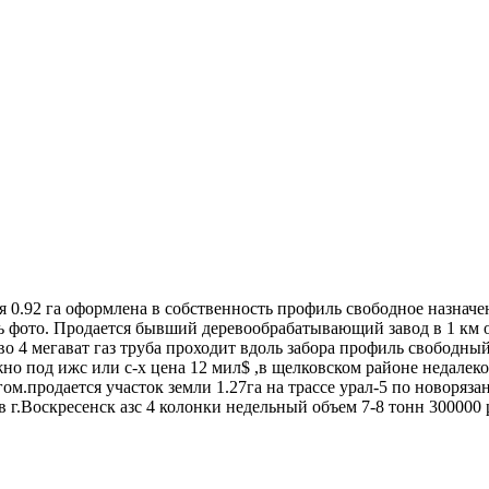
мля 0.92 га оформлена в собственность профиль свободное назна
ть фото. Продается бывший деревообрабатывающий завод в 1 км о
л-во 4 мегават газ труба проходит вдоль забора профиль свободн
о под ижс или с-х цена 12 мил$ ,в щелковском районе недалеко о
ом.продается участок земли 1.27га на трассе урал-5 по новоряза
в г.Воскресенск азс 4 колонки недельный объем 7-8 тонн 300000 