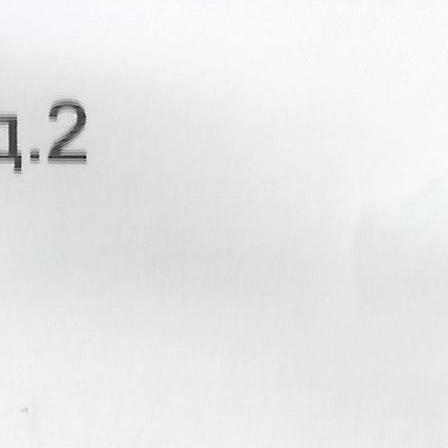
Получить контакты
Посмотреть на карте
Петровско-Разумовская 10 мин. на машине Москва район
Дмитровский Лобненская ул. д. 2 торговая площадь жилой
дом 500 000 руб. 12000 руб. за м2 в год, 1 мес. предоплата без
залога, комиссия 0% , прямая аренда Этаж: 1 / 9 Площадь:
500,0 м2 Можно частями: от 100,0 м2 Без комиссии прямая
длительная...
737 (+1)
Навигация
Характеристики
О помещении
Где находится
Контакты
Другие объявления
Характеристики помещения
№ объявления
12571
Дата размещения
20.01.2020
Город
Москва
Адрес
ул. Лобненского, д.2