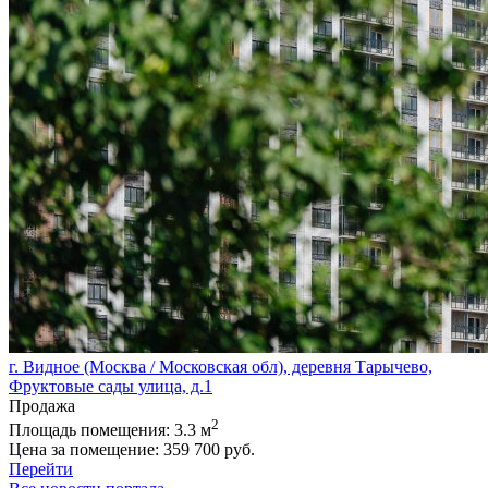
г. Видное (Москва / Московская обл), деревня Тарычево,
Фруктовые сады улица, д.1
Продажа
2
Площадь помещения:
3.3 м
Цена за помещение:
359 700 руб.
Перейти