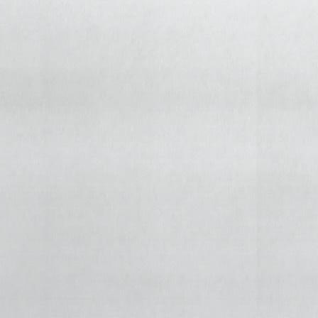
д. 2<br />
торговая площадь<br />
жилой дом<br />
500 000 руб.<br />
<br />
12000 руб. за м2 в год, 1 мес. предоплата без залога, комиссия
0% , прямая аренда<br />
Этаж: 1 / 9<br />
Площадь: 500,0 м2<br />
Можно частями: от 100,0 м2<br />
Без комиссии прямая длительная аренда магазина . Сдаются
торговые площади в густонаселенном спальном жилом
массиве .Первый этаж жилого дома ,витринное остекление
.Зальная планировка . Высота потолка 3 м . Свободная
площадь 500 кв м .Три отдельных входа .Вы можете снять
торговое помещение частями от 130 кв м . Долгосрочный
договор. Рассматриваются любые предложения долгосрочной
аренды помещения . Сдается под магазин продуктов ,алкоголя
,косметики ,одежды ,обуви ,мебели ,техники,товаров для дома
,спортивных товаров ,хозяйственный и тд .</p>
Где находится