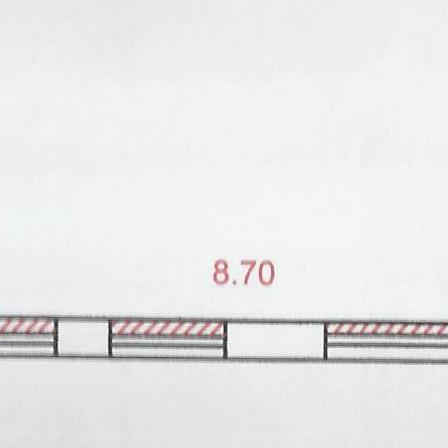
<p>Петровско-Разумовская<br />
10 мин. на машине<br />
Москва<br />
район Дмитровский<br />
Лобненская ул.<br />