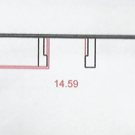
Расположено
Отдельно стоящее здание
Этаж
Предлагается
Аренда
Желаемый / подходящий вид деятельности
Не указан
Назначение
Торговое
Размер площади (м2)
500
Цена за помещение
500 000 руб.
Цена за 1 кв. м
12 000 руб.
О помещении