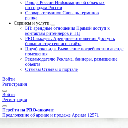
Города России
Информация об объектах
по городам России
Словарь терминов
Словарь терминов
рынка
Сервисы и услуги
БП: арендные отношения
Прямой доступ к
контактам ритейлеров и ТЦ
PRO-аккаунт: Арендные отношения
Доступ к
большинству сервисов сайта
Предброкеридж
Выявление потребности в аренде
помещения
Рекламодателю
Реклама, баннеры, размещение
объекта
Отзывы
Отзывы о портале
Войти
Регистрация
Войти
Регистрация
Перейти
на PRO-аккаунт
Предложение об аренде и продаже
Аренда
12571