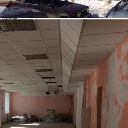
Этаж
1
Предлагается
Аренда
Желаемый / подходящий вид деятельности
Не указан
Назначение
Торговое
Размер площади (м2)
223
Цена за помещение
280 000 руб.
Цена за 1 кв. м
15 067 руб.
О помещении