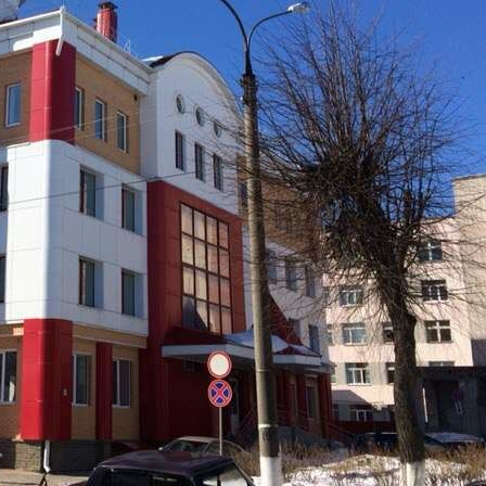
учреждений республиканского уровня! В шаговой
доступности — офисы банков, крупные офисные и торговые
центры, школа и детская городская больница! Прекрасная
пешеходная и транспортная инфраструктура! Круглосуточная
охрана! Парковка для сотр...
816 (+2)
Навигация
Характеристики
О помещении
Где находится
Контакты
Другие объявления
Характеристики помещения
№ объявления
11576
Дата размещения
20.01.2020
Город
Йошкар-Ола
Адрес
Волкова, 108
Расположено
Торговый Центр