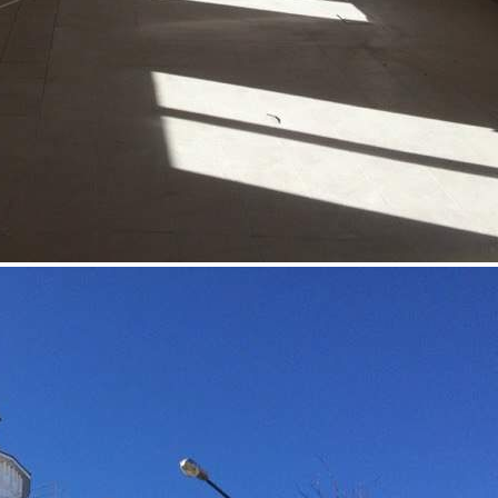
Аренда
Торговый Центр
11576 - Г. ЙОШКАР-ОЛА,
ВОЛКОВА, 108
Марий Эл Респ
Получить контакты
Посмотреть на карте
Вблизи от спортивных, медицинских и административных