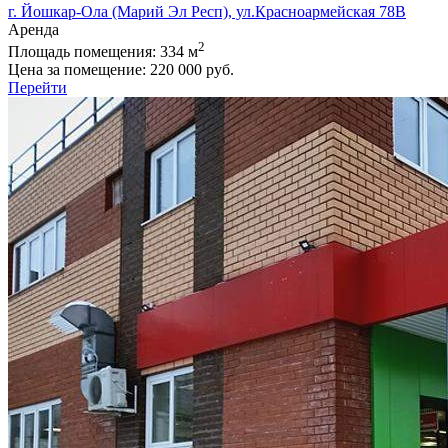
г. Йошкар-Ола (Марий Эл Респ), ул.Красноармейская 78В
Аренда
2
Площадь помещения:
334 м
Цена за помещение:
220 000 руб.
Перейти