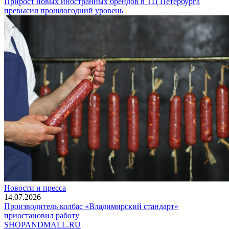
Прирост новых иностранных брендов в ТЦ Петербурга
превысил прошлогодний уровень
Новости и пресса
14.07.2026
Производитель колбас «Владимирский стандарт»
приостановил работу
SHOP
AND
MALL.RU