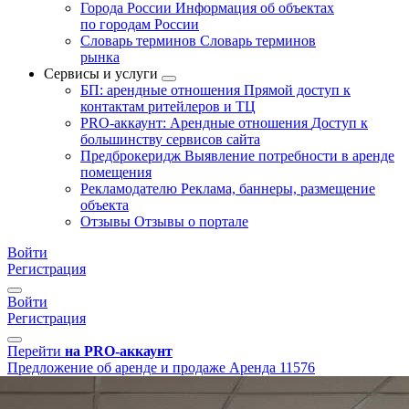
Города России
Информация об объектах
по городам России
Словарь терминов
Словарь терминов
рынка
Сервисы и услуги
БП: арендные отношения
Прямой доступ к
контактам ритейлеров и ТЦ
PRO-аккаунт: Арендные отношения
Доступ к
большинству сервисов сайта
Предброкеридж
Выявление потребности в аренде
помещения
Рекламодателю
Реклама, баннеры, размещение
объекта
Отзывы
Отзывы о портале
Войти
Регистрация
Войти
Регистрация
Перейти
на PRO-аккаунт
Предложение об аренде и продаже
Аренда
11576