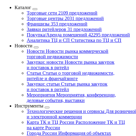
Каталог
Торговые сети
2109 предложений
Торговые центры
2031 предложений
Франшизы
353 предложений
Заявки ритейлеров
31 предложений
Покупка/Аренда помещений
42295 предложений
Аналитика ТЦ и СП
Статистика по ТЦ и СП
Новости
Новости
Новости рынка коммерческой
торговой недвижимости
Закупки: новости
Новости рынка закупок
и поставок в ритейл
Статьи
Статьи о торговой недвижимости,
ритейле и франчайзинге
Закупки: статьи
Статьи рынка закупок
и поставок в ритейл
Мероприятия
Мероприятия, конференции,
деловые события, выставки
Инструменты
Технологические решения и сервисы
Для рознично
и электронной коммерции
Карта ТК и ТЦ России
Расположение ТК и ТЦ
на карте России
Города России
Информация об объектах