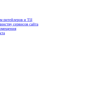
ам ритейлеров и ТЦ
инству сервисов сайта
помещения
кта