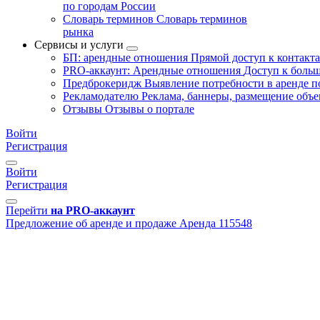
по городам России
Словарь терминов
Словарь терминов
рынка
Сервисы и услуги
БП: арендные отношения
Прямой доступ к контакт
PRO-аккаунт: Арендные отношения
Доступ к больш
Предброкеридж
Выявление потребности в аренде 
Рекламодателю
Реклама, баннеры, размещение объе
Отзывы
Отзывы о портале
Войти
Регистрация
Войти
Регистрация
Перейти
на PRO-аккаунт
Предложение об аренде и продаже
Аренда
115548