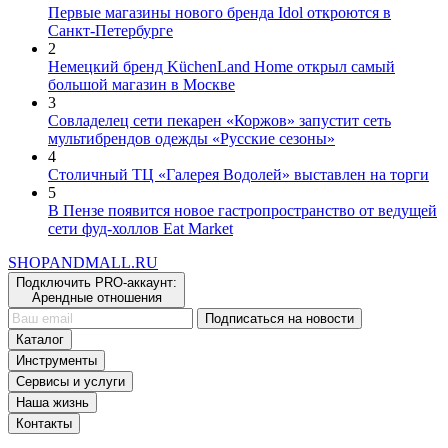
Санкт-Петербурге
2
Немецкий бренд KüchenLand Home открыл самый
большой магазин в Москве
3
Совладелец сети пекарен «Коржов» запустит сеть
мультибрендов одежды «Русские сезоны»
4
Столичный ТЦ «Галерея Водолей» выставлен на торги
5
В Пензе появится новое гастропространство от ведущей
сети фуд-холлов Eat Market
SHOP
AND
MALL.RU
Подключить PRO-аккаунт:
Арендные отношения
Подписаться на новости
Каталог
Инструменты
Сервисы и услуги
Наша жизнь
Контакты
Свидетельство о регистрации средства массовой информации