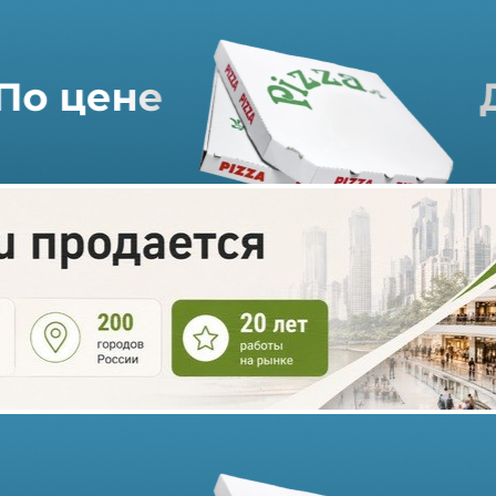
В «Европейском» открылся
ресторан Аркадия Новикова
«Клёво»
23.04.2021 г. в 21:47
1 мин
На втором этаже ТРЦ «Европейский» в атриуме «Берлин»
открылся новый ресторан гастрономической франшизы
«Клёво» Novikov Group.