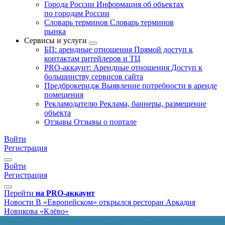
Города России
Информация об объектах
по городам России
Словарь терминов
Словарь терминов
рынка
Сервисы и услуги
БП: арендные отношения
Прямой доступ к
контактам ритейлеров и ТЦ
PRO-аккаунт: Арендные отношения
Доступ к
большинству сервисов сайта
Предброкеридж
Выявление потребности в аренде
помещения
Рекламодателю
Реклама, баннеры, размещение
объекта
Отзывы
Отзывы о портале
Войти
Регистрация
Войти
Регистрация
Перейти
на PRO-аккаунт
Новости
В «Европейском» открылся ресторан Аркадия
Новикова «Клёво»