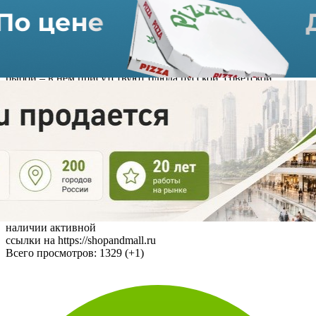
Посетители торгово-развлекательного центра смогут оценить
эффектные авторские блюда, приготовленные из российской
камбалы и стерляди, а также отведать камчатского краба,
чилийского лосося, осьминога из Марокко, устриц из Новой
Зеландии. При этом меню не ограничено исключительно
рыбой – в нём присутствуют блюда русской, советской,
восточной и европейских кухонь.
Новый ресторан на территории ТРЦ «Европейский» позволит
попробовать всё многообразие рыбных блюд, отдохнуть во
время прогулок по центру, зарядиться энергией для удачного
шопинга и вдохновиться разнообразием вкусов, изысканных
авторских сочетаний и подачей в духе средиземноморских
таверн на берегу моря.
Источник: Авторский материал ShopAndMall.ru
Использование материалов портала допускается только при
наличии активной
ссылки на https://shopandmall.ru
Всего просмотров:
1329 (+1)