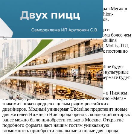
На первом этаже торгово-развлекательного центра «Мега» в
Нижнем Новгороде появится первое в городе fashion-
пространство Underline площадью 1 тыс кв. метров.
В модном универмаге будут представлены одежда и
аксессуары для всей семьи, а также товары для дома более чем
30 московских и нижегородских брендов: Akhmadullina
Dreams, Imocean, You, Micutti, NEROlab, Scandalis, Mollis, TIU,
LeNes, Asymmetry Jewerly и пр. Количество марок постоянно
растет.
Помимо этого в специальной лаунж-зоне в Underline будут
проходить различные лекции, образовательные и культурные
мероприятиях. Для комфортного шопинга в универмаге будет
оборудован детский уголок.
Анастасия Тимофеева, управляющая ТРЦ «Мега» в Нижнем
Новгороде, рассказала: «Искренне рада, что именно «Мега»
знакомит нижегородцев с целым рядом российских
дизайнеров. Модный универмаг Underline представит новые
для жителей Нижнего Новгорода бренды, коллекции которых
ранее можно было приобрести только в Москве. Открытие
подобного формата даст нашим гостям уникальную
возможность приобрести локальные и новые для города