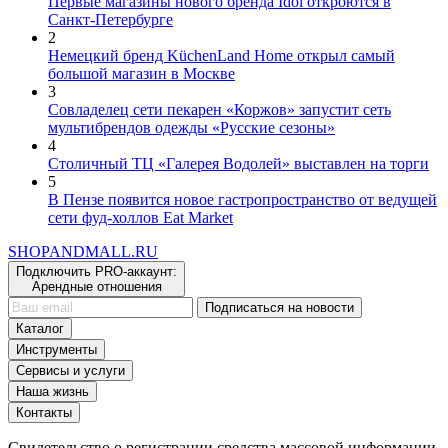
Первые магазины нового бренда Idol откроются в
Санкт-Петербурге
2
Немецкий бренд KüchenLand Home открыл самый
большой магазин в Москве
3
Совладелец сети пекарен «Коржов» запустит сеть
мультибрендов одежды «Русские сезоны»
4
Столичный ТЦ «Галерея Водолей» выставлен на торги
5
В Пензе появится новое гастропространство от ведущей
сети фуд-холлов Eat Market
SHOP
AND
MALL.RU
Подключить PRO-аккаунт:
Арендные отношения
Подписаться на новости
Каталог
Инструменты
Сервисы и услуги
Наша жизнь
Контакты
Свидетельство о регистрации средства массовой информации