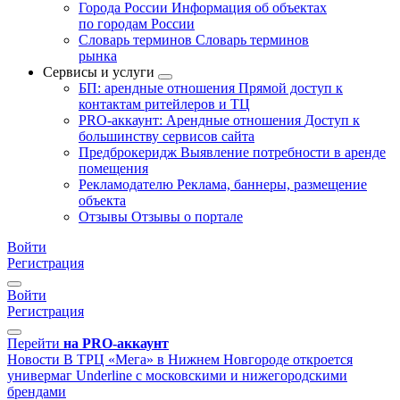
Города России
Информация об объектах
по городам России
Словарь терминов
Словарь терминов
рынка
Сервисы и услуги
БП: арендные отношения
Прямой доступ к
контактам ритейлеров и ТЦ
PRO-аккаунт: Арендные отношения
Доступ к
большинству сервисов сайта
Предброкеридж
Выявление потребности в аренде
помещения
Рекламодателю
Реклама, баннеры, размещение
объекта
Отзывы
Отзывы о портале
Войти
Регистрация
Войти
Регистрация
Перейти
на PRO-аккаунт
Новости
В ТРЦ «Мега» в Нижнем Новгороде откроется
универмаг Underline с московскими и нижегородскими
брендами