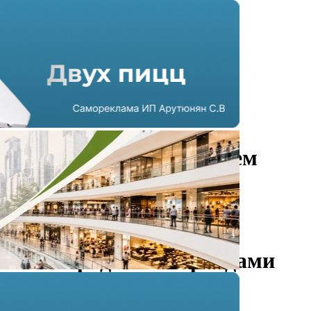
В ТРЦ «Мега» в Нижнем
Новгороде откроется
универмаг Underline с
московскими и
нижегородскими брендами
11.08.2023 г. в 12:09
1 мин