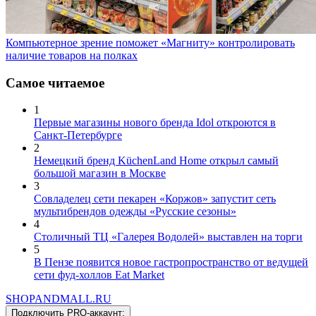
Компьютерное зрение поможет «Магниту» контролировать
наличие товаров на полках
Самое читаемое
1
Первые магазины нового бренда Idol откроются в
Санкт-Петербурге
2
Немецкий бренд KüchenLand Home открыл самый
большой магазин в Москве
3
Совладелец сети пекарен «Коржов» запустит сеть
мультибрендов одежды «Русские сезоны»
4
Столичный ТЦ «Галерея Водолей» выставлен на торги
5
В Пензе появится новое гастропространство от ведущей
сети фуд-холлов Eat Market
SHOP
AND
MALL.RU
Подключить PRO-аккаунт: