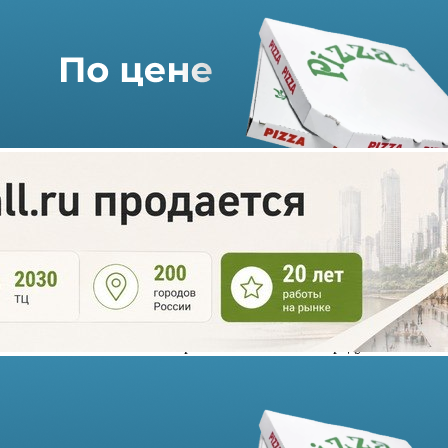
«Улыбка радуги» сменила
владельцев
06.06.2023 г. в 16:47
1 мин
Новым собственником торговой сети «Улыбка радуги» стала
Наталья Копылкова, ex-топ-менеджер структур Алексея
Мордашова, основателя «Северстали». Алексей Баулин,
генеральный директор сети, подтвердил информацию о смене
владельца.
Прежними собственниками «Удыбки радуги» были Дмитрий