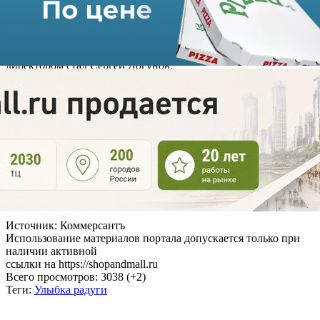
Костыгин и Август Мейер, совладельцы «Юлмарт».
Изменения коснулись и головной структуры «Улыбки
радуги», кипрской компании Ulybka Investments Ltd: ее
директором стал Сергей Логунов.
По данным «Infoline-Аналитики», в прошлом году выручка
«Улыбки радуги» увеличилась на 19,4% по сравнению с 2021
годом, достигнув 27,7 млрд рублей.
Сегодня в сеть «Улыбка радуги» входят свыше 1,1 тыс
магазинов в 33 регионах страны.
Напомним, ранее
покупкой сети интересовалась «Лента»
.
*Фото: e-pepper.ru
Источник: Коммерсантъ
Использование материалов портала допускается только при
наличии активной
ссылки на https://shopandmall.ru
Всего просмотров:
3038 (+2)
Теги:
Улыбка радуги