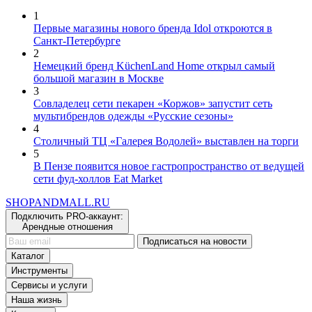
1
Первые магазины нового бренда Idol откроются в
Санкт-Петербурге
2
Немецкий бренд KüchenLand Home открыл самый
большой магазин в Москве
3
Совладелец сети пекарен «Коржов» запустит сеть
мультибрендов одежды «Русские сезоны»
4
Столичный ТЦ «Галерея Водолей» выставлен на торги
5
В Пензе появится новое гастропространство от ведущей
сети фуд-холлов Eat Market
SHOP
AND
MALL.RU
Подключить PRO-аккаунт:
Арендные отношения
Подписаться на новости
Каталог
Инструменты
Сервисы и услуги
Наша жизнь