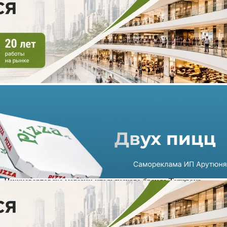
Terranova добралась до
Нижневартовска
26.08.2021 г. в 11:13
1 мин
На первом этаже МФК Green Park открылся первый в
Нижневартовске магазин итальянского бренда Terranova.
Торговая точка разместилась на первом этаже на площади 722
кв. метра. Федеральная компания LCM Consulting выступила
эксклюзивным консультантом и брокером проекта.