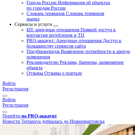
Города России
Информация об объектах
по городам России
Словарь терминов
Словарь терминов
рынка
Сервисы и услуги
БП: арендные отношения
Прямой доступ к
контактам ритейлеров и ТЦ
PRO-аккаунт: Арендные отношения
Доступ к
большинству сервисов сайта
Предброкеридж
Выявление потребности в аренде
помещения
Рекламодателю
Реклама, баннеры, размещение
объекта
Отзывы
Отзывы о портале
Войти
Регистрация
Войти
Регистрация
Перейти
на PRO-аккаунт
Новости
Terranova добралась до Нижневартовска