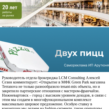
​Бренд
демократичной
модной одежды
Terranova
принадлежит
итальянскому
концерну Gruppo
Teddy
(Rinascimento,
Calliope, QB24,
Kitana). Terranova
производит
одежду, обувь и
аксессуары для мужчин, женщин и детей. Магазины
размещены более чем в 35 странах мира. В России и странах
СНГ насчитывается более 50 магазинов, в том числе и два
аутлета в Курске и Орле.
Руководитель отдела брокериджа LCM Consulting Алексей
Сезин комментирует: «Открытие в МФК Green Park магазина
Terranova не только разнообразило tenant-mix объекта, но и
закрепило партнерские отношения с мастером-франчайзи.
Нижневартовск – город с высоким уровнем доходов, в связи с
этим мы создаем в многофункциональном комплексе
максимально широкое предложение. Особую ставку в