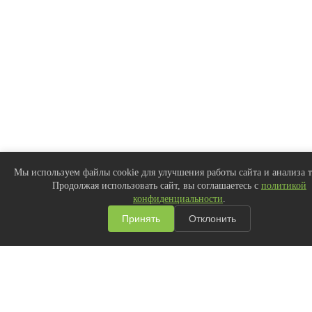
Мы используем файлы cookie для улучшения работы сайта и анал
Купить подписку
трафика. Продолжая использовать сайт, вы соглашаетесь с
полити
на PRO-аккаунт
Купить
|
Подробнее
конфиденциальности
.
Принять
Отклонить