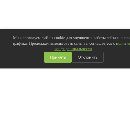
Мы используем файлы cookie для улучшения работы сайта и анал
Купить подписку
трафика. Продолжая использовать сайт, вы соглашаетесь с
полити
на PRO-аккаунт
Купить
|
Подробнее
конфиденциальности
.
Принять
Отклонить