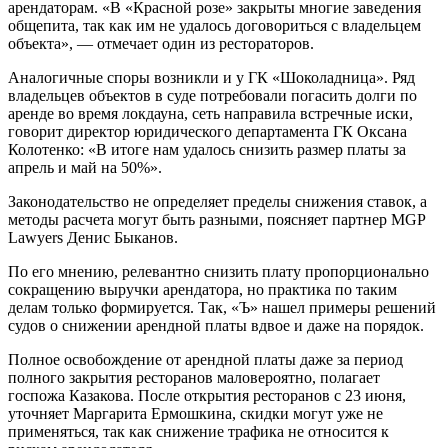
арендаторам. «В «Красной розе» закрыты многие заведения
общепита, так как им не удалось договориться с владельцем
объекта», — отмечает один из рестораторов.
Аналогичные споры возникли и у ГК «Шоколадница». Ряд
владельцев объектов в суде потребовали погасить долги по
аренде во время локдауна, сеть направила встречные иски,
говорит директор юридического департамента ГК Оксана
Колотенко: «В итоге нам удалось снизить размер платы за
апрель и май на 50%».
Законодательство не определяет пределы снижения ставок, а
методы расчета могут быть разными, поясняет партнер MGP
Lawyers Денис Быканов.
По его мнению, релевантно снизить плату пропорционально
сокращению выручки арендатора, но практика по таким
делам только формируется. Так, «Ъ» нашел примеры решений
судов о снижении арендной платы вдвое и даже на порядок.
Полное освобождение от арендной платы даже за период
полного закрытия ресторанов маловероятно, полагает
госпожа Казакова. После открытия ресторанов с 23 июня,
уточняет Маргарита Ермошкина, скидки могут уже не
применяться, так как снижение трафика не относится к
рискам арендодателя.