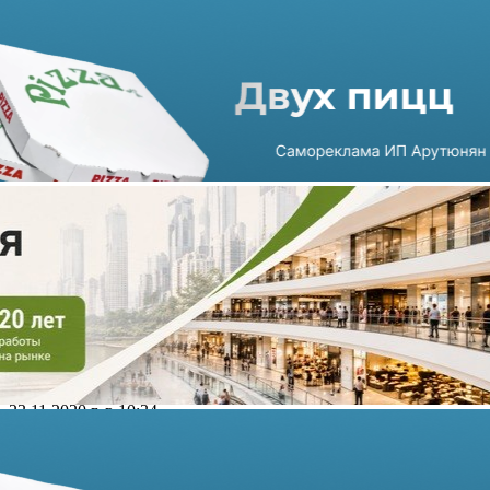
Сеть закусочных Prime
Аркадия Новикова требует
снижения арендных
платежей в суде
23.11.2020 г. в 10:34
3 мин
Prime Аркадия Новикова добивается в суде от АО «Деловой
квартал» снижения платежей за аренду на 41% с 5 по 27