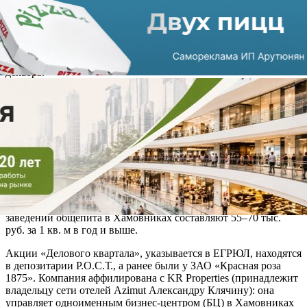
марта, на 100% — с 28 марта по 22 июня, когда заведения
общепита в Москве были закрыты из-за локдауна, и на 60% —
с 23 июня по настоящее время. Арендодатель требует взыскать
с сети около 3 млн руб. задолженности. Оба иска объединены
Арбитражным судом Москвы, слушания назначены на
декабрь.
ФЗ №98 «О внесении изменений в отдельные
законодательные акты РФ по вопросам предупреждения и
ликвидации чрезвычайных ситуаций» и ряд постановлений
правительства РФ дают право операторам общепита, наиболее
пострадавшим в кризис, требовать снижения или отсрочку
арендной платы, в случае несогласия — расторгнуть до 1
октября 2020 года договор, поясняет партнер Five Stones
Consulting Ксения Казакова.
По данным Colliers International, средние ставки аренды для
заведений общепита в Хамовниках составляют 55–70 тыс.
руб. за 1 кв. м в год и выше.
Акции «Делового квартала», указывается в ЕГРЮЛ, находятся
в депозитарии Р.О.С.Т., а ранее были у ЗАО «Красная роза
1875». Компания аффилирована с KR Properties (принадлежит
владельцу сети отелей Azimut Александру Клячину): она
управляет одноименным бизнес-центром (БЦ) в Хамовниках