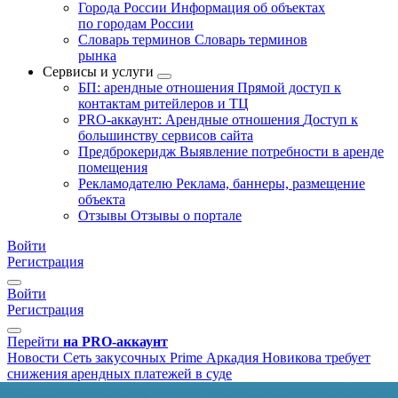
Города России
Информация об объектах
по городам России
Словарь терминов
Словарь терминов
рынка
Сервисы и услуги
БП: арендные отношения
Прямой доступ к
контактам ритейлеров и ТЦ
PRO-аккаунт: Арендные отношения
Доступ к
большинству сервисов сайта
Предброкеридж
Выявление потребности в аренде
помещения
Рекламодателю
Реклама, баннеры, размещение
объекта
Отзывы
Отзывы о портале
Войти
Регистрация
Войти
Регистрация
Перейти
на PRO-аккаунт
Новости
Сеть закусочных Prime Аркадия Новикова требует
снижения арендных платежей в суде