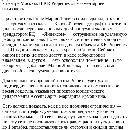
в центре Москвы. В KR Properties от комментариев
отказались.
Представитель Prime Мария Лошкова подтвердила, что спор
развернулся из-за кафе в «Красной розе», где трафик критично
упал после перевода с первых дней пандемии якорным
арендатором БЦ — «Яндексом» — сотрудников на удаленную
работу до конца года. По ее словам, сети не удалось добиться
арендных каникул и скидок по другим объектам KR Properties
— БЦ «Даниловская мануфактура» и «Салют». Сейчас в
одном из этих центров доступ в кафе заблокирован
владельцем, в другом — сеть освободила помещение. «В то
же время,— добавляет Мария Лошкова,— с владельцами
других объектов сумели договориться».
Для уменьшения арендной платы Prime в суде нужно
подтвердить невозможность использования помещения во
время локдауна, указывает директор юридического
департамента Accent Capital Маргарита Ермошкина.
Сеть должна показать, как на нее повлияли ограничения —
снизился ли трафик, уменьшилась ли выручка, уточняет
госпожа Казакова. По ее словам, суд также может исследовать,
почему сеть не воспользовалась правом расторгнуть договор
до 1 октября, предоставлялись ли отсрочки и скидки другим