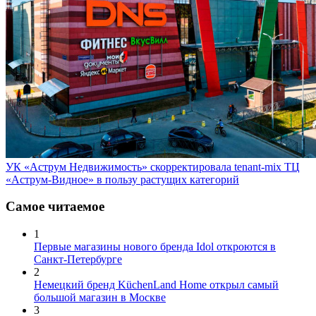
УК «Аструм Недвижимость» скорректировала tenant-mix ТЦ
«Аструм-Видное» в пользу растущих категорий
Самое читаемое
1
Первые магазины нового бренда Idol откроются в
Санкт-Петербурге
2
Немецкий бренд KüchenLand Home открыл самый
большой магазин в Москве
3