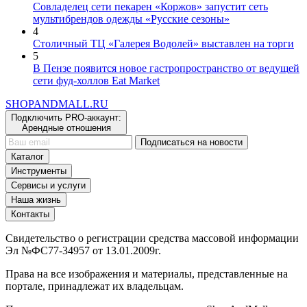
Совладелец сети пекарен «Коржов» запустит сеть
мультибрендов одежды «Русские сезоны»
4
Столичный ТЦ «Галерея Водолей» выставлен на торги
5
В Пензе появится новое гастропространство от ведущей
сети фуд-холлов Eat Market
SHOP
AND
MALL.RU
Подключить PRO-аккаунт:
Арендные отношения
Подписаться на новости
Каталог
Инструменты
Сервисы и услуги
Наша жизнь
Контакты
Свидетельство о регистрации средства массовой информации
Эл №ФС77-34957 от 13.01.2009г.
Права на все изображения и материалы, представленные на
портале, принадлежат их владельцам.
При использовании материалов с портала ShopAndMall.ru