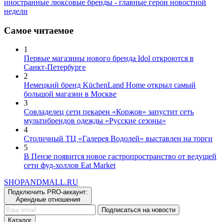
недели
Самое читаемое
1
Первые магазины нового бренда Idol откроются в
Санкт-Петербурге
2
Немецкий бренд KüchenLand Home открыл самый
большой магазин в Москве
3
Совладелец сети пекарен «Коржов» запустит сеть
мультибрендов одежды «Русские сезоны»
4
Столичный ТЦ «Галерея Водолей» выставлен на торги
5
В Пензе появится новое гастропространство от ведущей
сети фуд-холлов Eat Market
SHOP
AND
MALL.RU
Подключить PRO-аккаунт:
Арендные отношения
Подписаться на новости
Каталог