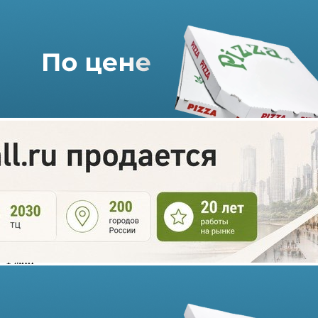
Подземный ТРЦ на
Павелецкой площади ввели в
эксплуатацию
15.12.2021 г. в 14:43
1 мин
Самый ожидаемый торгово-развлекательный центр
«Павелецкая плаза» получил от Мосгосстройнадзора
разрешение на ввод в эксплуатацию. Торговый центр общей
площадью 73 тыс кв. метров состоит из трех подземных