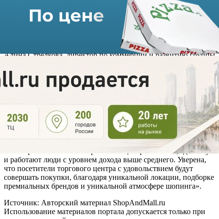
уровней. На двух верхних этажах разместились около 200
магазинов и гастрономическое пространство с кухнями
разных стран и авторскими концепциями. На третьем этаже
— супермаркет и парковка на 300 автомобилей.
Алина Стрелкова, директор по коммерции и развитию группы
объектов Mall Management Group, отметила: «В ТРЦ
«Павелецкая плаза» мы создадим уникальный ассортимент
брендов, где премиальные марки соседствуют с более
демократичными. В то же время основу нашего предложения
во всех сегментах составят флагманские концепции и
лимитированные коллекции, которые будут эксклюзивно
представлены в магазинах торговой галереи».
Виктория Венглинская, заместитель директора отдела аренды
торговых площадей CBRE, подчеркнула: «ТРЦ «Павелецкая
плаза» расположен в историческом центре Москвы, где живут
и работают люди с уровнем дохода выше среднего. Уверена,
что посетители торгового центра с удовольствием будут
совершать покупки, благодаря уникальной локации, подборке
премиальных брендов и уникальной атмосфере шопинга».
Источник: Авторский материал ShopAndMall.ru
Использование материалов портала допускается только при
наличии активной