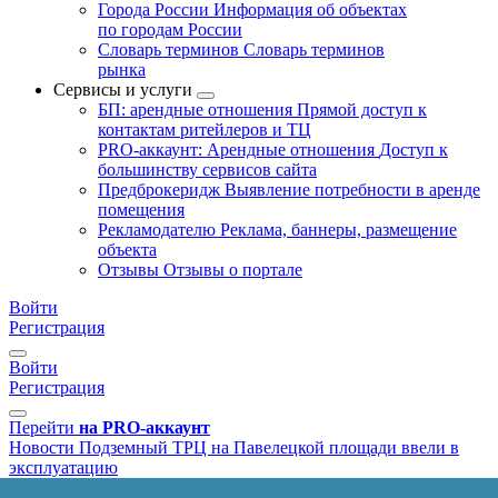
Города России
Информация об объектах
по городам России
Словарь терминов
Словарь терминов
рынка
Сервисы и услуги
БП: арендные отношения
Прямой доступ к
контактам ритейлеров и ТЦ
PRO-аккаунт: Арендные отношения
Доступ к
большинству сервисов сайта
Предброкеридж
Выявление потребности в аренде
помещения
Рекламодателю
Реклама, баннеры, размещение
объекта
Отзывы
Отзывы о портале
Войти
Регистрация
Войти
Регистрация
Перейти
на PRO-аккаунт
Новости
Подземный ТРЦ на Павелецкой площади ввели в
эксплуатацию