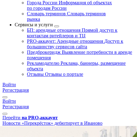
Города России
Информация об объектах
по городам России
Словарь терминов
Словарь терминов
рынка
Сервисы и услуги
БП: арендные отношения
Прямой доступ к
контактам ритейлеров и ТЦ
PRO-аккаунт: Арендные отношения
Доступ к
большинству сервисов сайта
Предброкеридж
Выявление потребности в аренде
помещения
Рекламодателю
Реклама, баннеры, размещение
объекта
Отзывы
Отзывы о портале
Войти
Регистрация
Войти
Регистрация
Перейти
на PRO-аккаунт
Новости
«Перекрёсток» дебютирует в Иваново