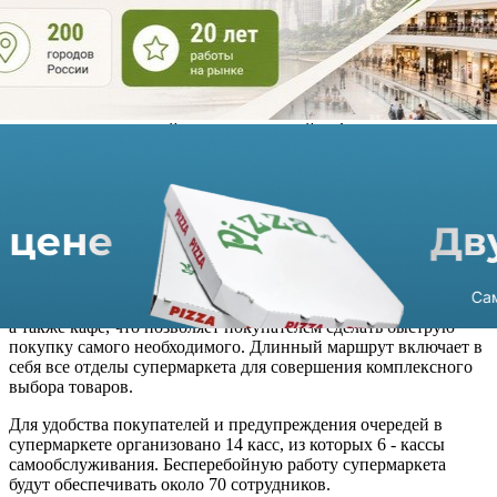
Супермаркет открылся по адресу улица 8 марта 32, в торгово-
развлекательном центре «Серебряный город». В обновлённом
«Перекрёстке» представлен широкий ассортимент свежих
овощей и фруктов, охлажденная мясная и рыбная продукция.
Также в супермаркете организована зона кафе, где можно
передохнуть после покупок и перекусить продукцией
собственного производства: на выбор представлены горячая
выпечка, десерты, чай, свежесваренный кофе и
свежевыжатый сок. Ключевая роль в ассортименте отводится
товарам категории фреш, которая насчитывает около 4000
позиций. В соответствии с новой концепцией в супермаркете
организованы специальные ЗОЖ-корнеры с продуктами для
правильного питания.
Новый магазин предусматривает два покупательских пути:
короткий и длинный. Первый проходит через зону «фреш»,
где представлены овощи, фрукты и часть готовой продукции,
а также кафе, что позволяет покупателем сделать быструю
покупку самого необходимого. Длинный маршрут включает в
себя все отделы супермаркета для совершения комплексного
выбора товаров.
Для удобства покупателей и предупреждения очередей в
супермаркете организовано 14 касс, из которых 6 - кассы
самообслуживания. Бесперебойную работу супермаркета