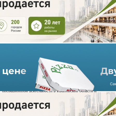
«Перекрёсток» дебютирует в
Иваново
27.11.2020 г. в 12:41
2 мин
Торговая сеть «Перекрёсток» объявляет о начале
операционной деятельности в Ивановской области и
открытии первого супермаркета сети в Иваново. Торговая
площадь нового магазина составляет около 2000 кв. метров, а
ассортимент насчитывает более 16 000 позиций.