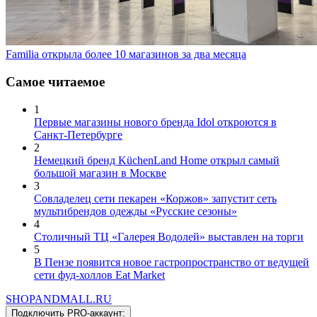
Familia открыла более 10 магазинов за два месяца
Самое читаемое
1
Первые магазины нового бренда Idol откроются в
Санкт-Петербурге
2
Немецкий бренд KüchenLand Home открыл самый
большой магазин в Москве
3
Совладелец сети пекарен «Коржов» запустит сеть
мультибрендов одежды «Русские сезоны»
4
Столичный ТЦ «Галерея Водолей» выставлен на торги
5
В Пензе появится новое гастропространство от ведущей
сети фуд-холлов Eat Market
SHOP
AND
MALL.RU