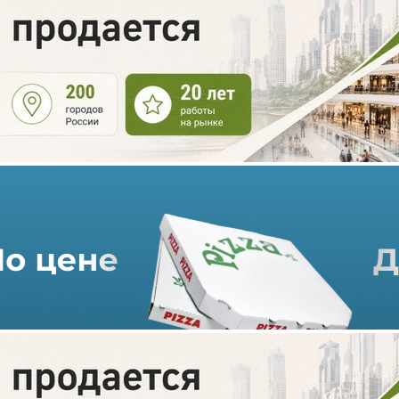
На «Центральном рынке» в
Москве появилась Avocado
Point
01.03.2022 г. в 15:02
1 мин
В современном гастрономическом фудмолле «Центральный
рынок» открылся корнер Avocado Point площадью 18,8 кв.
метров.