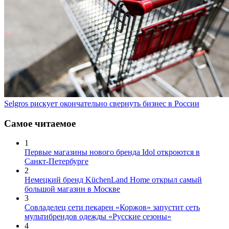
Selgros рискует окончательно свернуть бизнес в России
Самое читаемое
1
Первые магазины нового бренда Idol откроются в
Санкт-Петербурге
2
Немецкий бренд KüchenLand Home открыл самый
большой магазин в Москве
3
Совладелец сети пекарен «Коржов» запустит сеть
мультибрендов одежды «Русские сезоны»