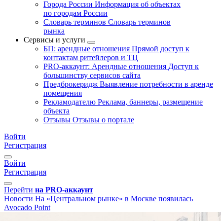
Города России
Информация об объектах
по городам России
Словарь терминов
Словарь терминов
рынка
Сервисы и услуги
БП: арендные отношения
Прямой доступ к
контактам ритейлеров и ТЦ
PRO-аккаунт: Арендные отношения
Доступ к
большинству сервисов сайта
Предброкеридж
Выявление потребности в аренде
помещения
Рекламодателю
Реклама, баннеры, размещение
объекта
Отзывы
Отзывы о портале
Войти
Регистрация
Войти
Регистрация
Перейти
на PRO-аккаунт
Новости
На «Центральном рынке» в Москве появилась
Avocado Point