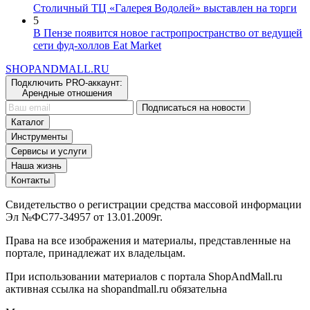
4
Столичный ТЦ «Галерея Водолей» выставлен на торги
5
В Пензе появится новое гастропространство от ведущей
сети фуд-холлов Eat Market
SHOP
AND
MALL.RU
Подключить PRO-аккаунт:
Арендные отношения
Подписаться на новости
Каталог
Инструменты
Сервисы и услуги
Наша жизнь
Контакты
Свидетельство о регистрации средства массовой информации
Эл №ФС77-34957 от 13.01.2009г.
Права на все изображения и материалы, представленные на
портале, принадлежат их владельцам.
При использовании материалов с портала ShopAndMall.ru
активная ссылка на shopandmall.ru обязательна