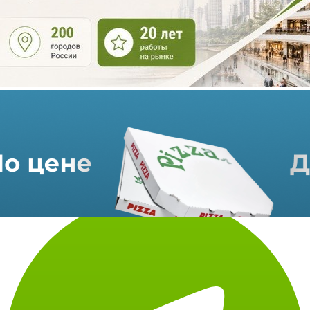
Все блюда, которые предлагаются гостям (аво-бургеры,
салаты, гуакамоле, завтраки и пр.) созданы на основе авокадо.
Гастрономический проект «Центральный рынок» площадью
порядка 5 тыс кв. метров работает в столице уже почти пять
лет. Он включает в себя как рестораны и фуд-корт, так и
торговую галерею (свыше 80 коронеров и бутиков).
Источник: Авторский материал ShopAndMall.ru
Использование материалов портала допускается только при
наличии активной
ссылки на https://shopandmall.ru
Всего просмотров:
2686 (+2)
Теги:
Москва