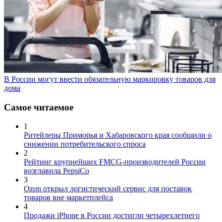
В России могут ввести обязательную маркировку товаров для
дома
Самое читаемое
1
Ритейлеры Приморья и Хабаровского края сообщили о
снижении потребительского спроса
2
Рейтинг крупнейших FMCG-производителей России
возглавила PepsiCo
3
Ozon открыл логистический сервис для поставок
товаров вне маркетплейса
4
Продажи iPhone в России достигли четырехлетнего
минимума