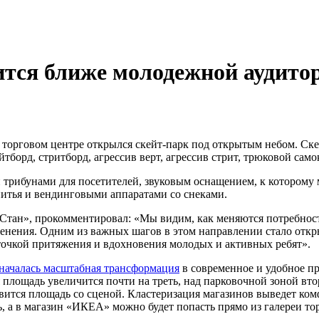
тся ближе молодежной аудито
рговом центре открылся скейт-парк под открытым небом. Скейт
тборд, стритборд, агрессив верт, агрессив стрит, трюковой са
н трибунами для посетителей, звуковым оснащением, к котором
 питья и вендинговыми аппаратами со снеками.
тан», прокомментировал: «Мы видим, как меняются потребнос
изменения. Одним из важных шагов в этом направлении стало от
 точкой притяжения и вдохновения молодых и активных ребят».
началась масштабная трансформация
в современное и удобное пр
площадь увеличится почти на треть, над парковочной зоной вт
явится площадь со сценой. Кластеризация магазинов выведет ко
а в магазин «ИКЕА» можно будет попасть прямо из галереи тор