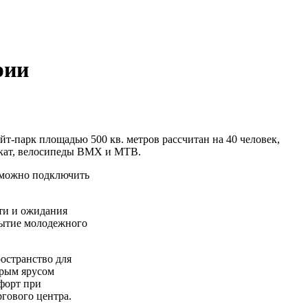
рии
-парк площадью 500 кв. метров рассчитан на 40 человек,
мокат, велосипеды ВМХ и МТВ.
у можно подключить
ти и ожидания
крытие молодежного
остранство для
орым ярусом
мфорт при
гового центра.