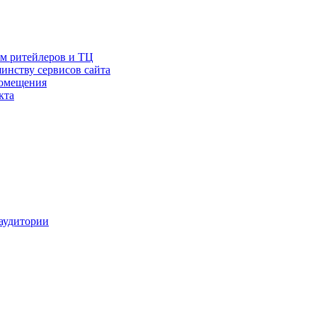
ам ритейлеров и ТЦ
инству сервисов сайта
помещения
кта
аудитории