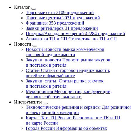
Каталог
Торговые сети
2109 предложений
Торговые центры
2031 предложений
Франшизы
353 предложений
Заявки ритейлеров
31 предложений
Покупка/Аренда помещений
42284 предложений
Аналитика ТЦ и СП
Статистика по ТЦ и СП
Новости
Новости
Новости рынка коммерческой
торговой недвижимости
Закупки: новости
Новости рынка закупок
и поставок в ритейл
Статьи
Статьи о торговой недвижимости,
ритейле и франчайзинге
Закупки: статьи
Статьи рынка закупок
и поставок в ритейл
Мероприятия
Мероприятия, конференции,
деловые события, выставки
Инструменты
Технологические решения и сервисы
Для рознично
и электронной коммерции
Карта ТК и ТЦ России
Расположение ТК и ТЦ
на карте России
Города России
Информация об объектах