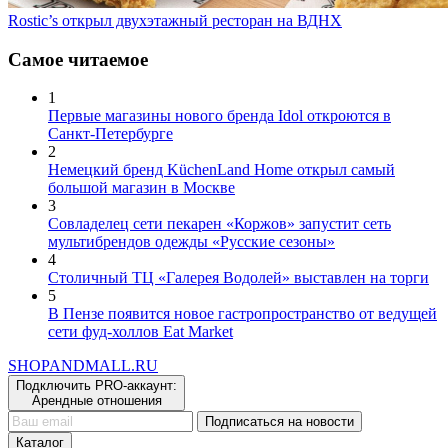
Rostic’s открыл двухэтажный ресторан на ВДНХ
Самое читаемое
1
Первые магазины нового бренда Idol откроются в
Санкт-Петербурге
2
Немецкий бренд KüchenLand Home открыл самый
большой магазин в Москве
3
Совладелец сети пекарен «Коржов» запустит сеть
мультибрендов одежды «Русские сезоны»
4
Столичный ТЦ «Галерея Водолей» выставлен на торги
5
В Пензе появится новое гастропространство от ведущей
сети фуд-холлов Eat Market
SHOP
AND
MALL.RU
Подключить PRO-аккаунт:
Арендные отношения
Подписаться на новости
Каталог