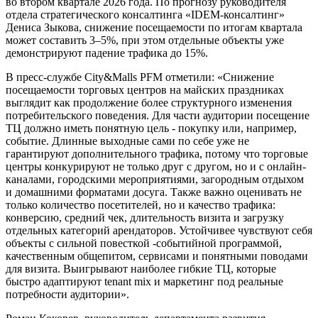
во втором квартале 2026 года. По прогнозу руководителя
отдела стратегического консалтинга «IDEM-консалтинг»
Дениса Зыкова, снижение посещаемости по итогам квартала
может составить 3–5%, при этом отдельные объекты уже
демонстрируют падение трафика до 15%.
В пресс-службе City&Malls PFM отметили: «Снижение
посещаемости торговых центров на майских праздниках
выглядит как продолжение более структурного изменения
потребительского поведения. Для части аудитории посещение
ТЦ должно иметь понятную цель - покупку или, например,
событие. Длинные выходные сами по себе уже не
гарантируют дополнительного трафика, потому что торговые
центры конкурируют не только друг с другом, но и с онлайн-
каналами, городскими мероприятиями, загородным отдыхом
и домашними форматами досуга. Также важно оценивать не
только количество посетителей, но и качество трафика:
конверсию, средний чек, длительность визита и загрузку
отдельных категорий арендаторов. Устойчивее чувствуют себя
объекты с сильной повесткой -событийной программой,
качественным общепитом, сервисами и понятными поводами
для визита. Выигрывают наиболее гибкие ТЦ, которые
быстро адаптируют tenant mix и маркетинг под реальные
потребности аудитории».
Роман Кокорев, руководитель департамента развития