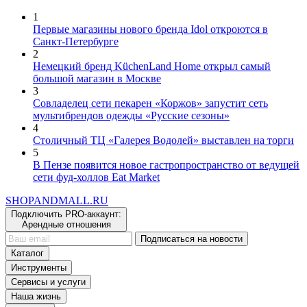
1
Первые магазины нового бренда Idol откроются в
Санкт-Петербурге
2
Немецкий бренд KüchenLand Home открыл самый
большой магазин в Москве
3
Совладелец сети пекарен «Коржов» запустит сеть
мультибрендов одежды «Русские сезоны»
4
Столичный ТЦ «Галерея Водолей» выставлен на торги
5
В Пензе появится новое гастропространство от ведущей
сети фуд-холлов Eat Market
SHOP
AND
MALL.RU
Подключить PRO-аккаунт:
Арендные отношения
Подписаться на новости
Каталог
Инструменты
Сервисы и услуги
Наша жизнь
Контакты