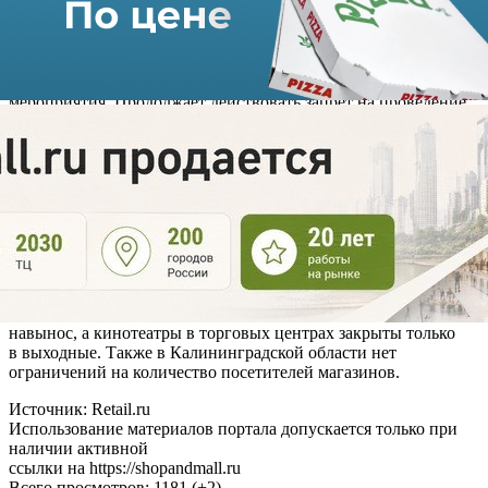
В ближайшие дни руководство региона примет решение
о кафе и ресторанах, которым в настоящее время разрешено
работать с 06:00 до 23:00. В регионе также отменяются
уличные ярмарки и массовые спортивные и уличные
мероприятия. Продолжает действовать запрет на проведение
корпоративов.
«Запрещена деятельность саун, бань, SPA-центров,
парикмахерских, бьюти-студий, салонов красоты. В органах
власти прекращается приём граждан. Банки, МФЦ и другие
офисные предприятия продолжают работу только
с юридическими лицами», — отметили в пресс-службе
областного правительства.
До 28 декабря продолжают действовать менее жесткие
ограничения. В частности, открыты ТЦ, фудкорты работают
навынос, а кинотеатры в торговых центрах закрыты только
в выходные. Также в Калининградской области нет
ограничений на количество посетителей магазинов.
Источник: Retail.ru
Использование материалов портала допускается только при
наличии активной
ссылки на https://shopandmall.ru
Всего просмотров:
1181 (+2)