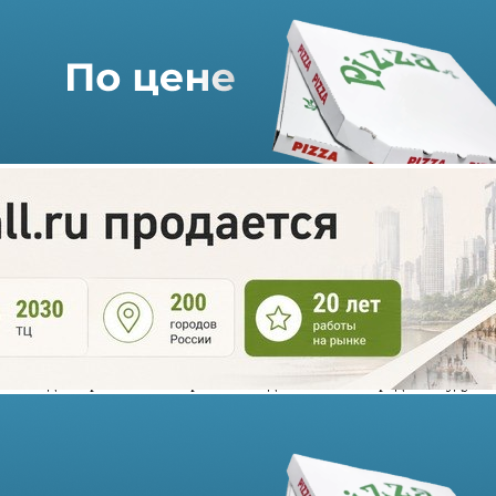
Калининград вводит
«локдаун»
16.12.2020 г. в 08:25
1 мин
С 28 декабря по 17 января 2021 года в Калининграде не будут
работать торговые центры, школы, музеи, спортивные залы
и предприятия сферы услуг, пишет «Новый Калининград».
На вышеозначенный период в городе и области также
закрываются кинотеатры, учреждения дополнительного
образования и все магазины, кроме продовольственных.